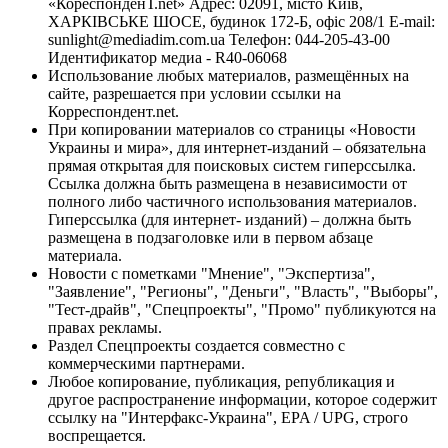
«КореспонденТ.net» Адрес: 02091, місто Київ,
ХАРКІВСЬКЕ ШОСЕ, будинок 172-Б, офіс 208/1 E-mail:
sunlight@mediadim.com.ua
Телефон: 044-205-43-00
Идентификатор медиа - R40-06068
Использование любых материалов, размещённых на
сайте, разрешается при условии ссылки на
Корреспондент.net.
При копировании материалов со страницы «Новости
Украины и мира», для интернет-изданий – обязательна
прямая открытая для поисковых систем гиперссылка.
Ссылка должна быть размещена в независимости от
полного либо частичного использования материалов.
Гиперссылка (для интернет- изданий) – должна быть
размещена в подзаголовке или в первом абзаце
материала.
Новости с пометками "Мнение", "Экспертиза",
"Заявление", "Регионы", "Деньги", "Власть", "Выборы",
"Тест-драйв", "Спецпроекты", "Промо" публикуются на
правах рекламы.
Раздел Спецпроекты создается совместно с
коммерческими партнерами.
Любое копирование, публикация, републикация и
другое распространение информации, которое содержит
ссылку на "Интерфакс-Украина", EPA / UPG, строго
воспрещается.