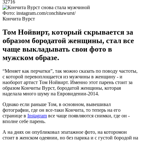
32716
Фото: instagram.com/conchitawurst/
Кончита Вурст
Том Нойвирт, который скрывается за
образом бородатой женщины, стал все
чаще выкладывать свои фото в
мужском образе.
“Меняет как перчатки”, так можно сказать по поводу частоты,
с которой перевоплощается из мужчины в женщину - и
наоборот артист Том Нойвирт. Именно этот парень стоит за
образом Кончиты Вурст, бородатой женщины, которая
наделала много шуму на Евровидении-2014.
Однако если раньше Том, в основном, вывешивал
фотографии, где он все-таки Кончита, то теперь на его
странице в
Instagram
все чаще появляются снимки, где он -
вполне себе парень.
А на днях он опубликовал эпатажное фото, на которомон
стоит в женском одеянии, но без парика и с густой бородой на