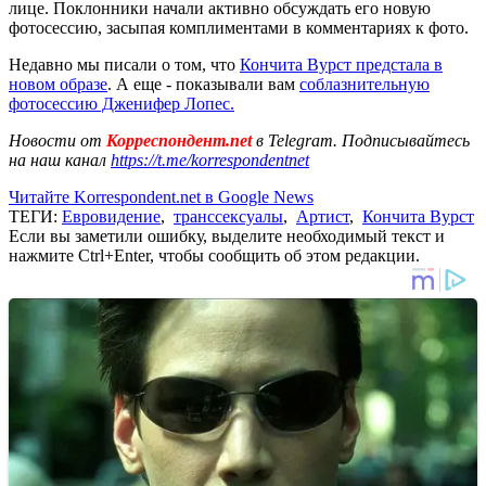
лице. Поклонники начали активно обсуждать его новую
фотосессию, засыпая комплиментами в комментариях к фото.
Недавно мы писали о том, что
Кончита Вурст предстала в
новом образе
. А еще - показывали вам
соблазнительную
фотосессию Дженифер Лопес.
Новости от
Корреспондент.net
в Telegram. Подписывайтесь
на наш канал
https://t.me/korrespondentnet
Читайте Korrespondent.net в Google News
ТЕГИ:
Евровидение
,
транссексуалы
,
Артист
,
Кончита Вурст
Если вы заметили ошибку, выделите необходимый текст и
нажмите Ctrl+Enter, чтобы сообщить об этом редакции.