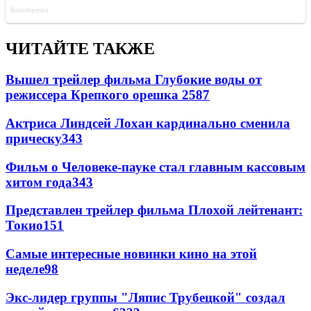
ЧИТАЙТЕ ТАКЖЕ
Вышел трейлер фильма Глубокие воды от
режиссера Крепкого орешка 2
587
Актриса Линдсей Лохан кардинально сменила
прическу
343
Фильм о Человеке-пауке стал главным кассовым
хитом года
343
Представлен трейлер фильма Плохой лейтенант:
Токио
151
Самые интересные новинки кино на этой
неделе
98
Экс-лидер группы "Ляпис Трубецкой" создал