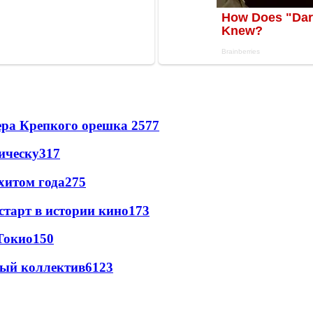
ера Крепкого орешка 2
577
ическу
317
хитом года
275
старт в истории кино
173
Токио
150
вый коллектив
61
23