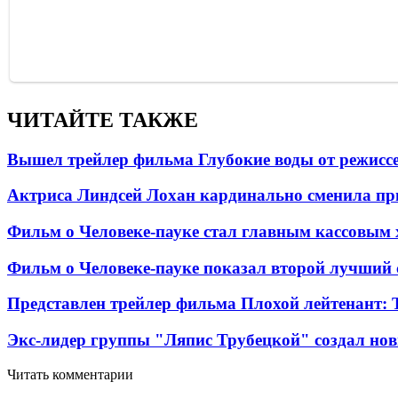
ЧИТАЙТЕ ТАКЖЕ
Вышел трейлер фильма Глубокие воды от режисс
Актриса Линдсей Лохан кардинально сменила пр
Фильм о Человеке-пауке стал главным кассовым 
Фильм о Человеке-пауке показал второй лучший 
Представлен трейлер фильма Плохой лейтенант: 
Экс-лидер группы "Ляпис Трубецкой" создал но
Читать комментарии