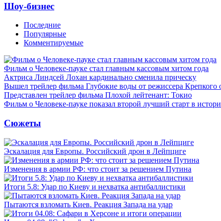
Шоу-бизнес
Последние
Популярные
Комментируемые
Фильм о Человеке-пауке стал главным кассовым хитом года
Актриса Линдсей Лохан кардинально сменила прическу
Вышел трейлер фильма Глубокие воды от режиссера Крепкого 
Представлен трейлер фильма Плохой лейтенант: Токио
Фильм о Человеке-пауке показал второй лучший старт в истор
Сюжеты
Эскалация для Европы. Российский дрон в Лейпциге
Изменения в армии РФ: что стоит за решением Путина
Итоги 5.8: Удар по Киеву и нехватка антибаллистики
Пытаются взломать Киев. Реакция Запада на удар