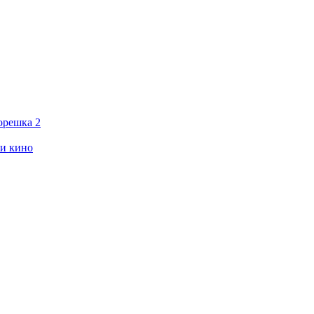
орешка 2
ии кино