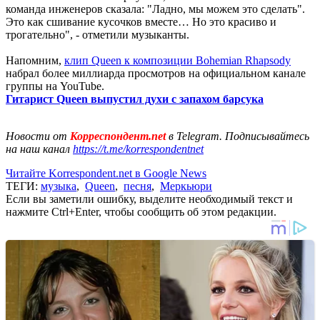
команда инженеров сказала: "Ладно, мы можем это сделать".
Это как сшивание кусочков вместе… Но это красиво и
трогательно", - отметили музыканты.
Напомним,
клип Queen к композиции Bohemian Rhapsody
набрал более миллиарда просмотров на официальном канале
группы на YouTube.
Гитарист Queen выпустил духи с запахом барсука
Новости от
Корреспондент.net
в Telegram. Подписывайтесь
на наш канал
https://t.me/korrespondentnet
Читайте Korrespondent.net в Google News
ТЕГИ:
музыка
,
Queen
,
песня
,
Меркьюри
Если вы заметили ошибку, выделите необходимый текст и
нажмите Ctrl+Enter, чтобы сообщить об этом редакции.