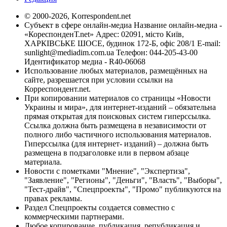
© 2000-2026, Korrespondent.net
Субъект в сфере онлайн-медиа Название онлайн-медиа -
«КореспонденТ.net» Адрес: 02091, місто Київ,
ХАРКІВСЬКЕ ШОСЕ, будинок 172-Б, офіс 208/1 E-mail:
sunlight@mediadim.com.ua
Телефон: 044-205-43-00
Идентификатор медиа - R40-06068
Использование любых материалов, размещённых на
сайте, разрешается при условии ссылки на
Корреспондент.net.
При копировании материалов со страницы «Новости
Украины и мира», для интернет-изданий – обязательна
прямая открытая для поисковых систем гиперссылка.
Ссылка должна быть размещена в независимости от
полного либо частичного использования материалов.
Гиперссылка (для интернет- изданий) – должна быть
размещена в подзаголовке или в первом абзаце
материала.
Новости с пометками "Мнение", "Экспертиза",
"Заявление", "Регионы", "Деньги", "Власть", "Выборы",
"Тест-драйв", "Спецпроекты", "Промо" публикуются на
правах рекламы.
Раздел Спецпроекты создается совместно с
коммерческими партнерами.
Любое копирование, публикация, републикация и