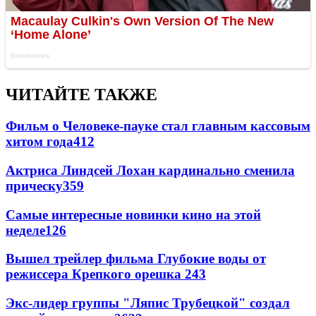
ЧИТАЙТЕ ТАКЖЕ
Фильм о Человеке-пауке стал главным кассовым
хитом года
412
Актриса Линдсей Лохан кардинально сменила
прическу
359
Самые интересные новинки кино на этой
неделе
126
Вышел трейлер фильма Глубокие воды от
режиссера Крепкого орешка 2
43
Экс-лидер группы "Ляпис Трубецкой" создал