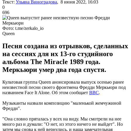
Текст:
Ульяна Виноградова
, 8 июня 2022, 16:03
0
696
Фото: t.me/zerkalo_io
Queen
Песня создана из отрывков, сделанных
на сессиях для их 13-го студийного
альбома The Miracle 1989 года.
Меркьюри умер два года спустя.
Культовая группа Queen анонсировала выпуск осенью ранее
неизвестной песни своего фронтмена Фредди Меркьюри под
названием Face It Alone. Об этом сообщает
BBC
.
Музыканты назвали композицию "маленькой жемчужиной
Фредди".
"Она словно пряталась у всех на виду. Мы смотрели на нее
много раз и думали: "О нет, из этого ничего не выйдет". Но
затем мы снова к ней вернулись, и наша замечательная