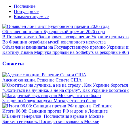
Последние
Популярные
Комментируемые
Объявлен лонг-лист Букеровской премии 2026 года
В Польше хотят заблокировать возвращение Украине ценных к
Во Франции ограбили музей ювелирного искусства
Объявлены кандидаты на Государственную премию Украины 
Картину Ивана Марчука продали на Sotheby’s за рекордные 96 
Сюжеты
Адские санкции. Решение Сената США
"Охотиться на лучника, а не на стрелу". Как Украине бороться 
Загадочный звук напугал Москву: что это было
Итоги 06.08: Санкции против РФ и дрон в Лейпциге
Банкет генералов. Последствия взрыва в Москве