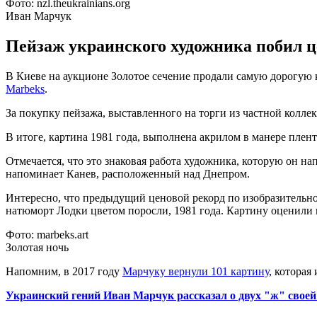
Фото: nzl.theukrainians.org
Иван Марчук
Пейзаж украинского художника побил це
В Киеве на аукционе Золотое сечение продали самую дорогую
Marbeks
.
За покупку пейзажа, выставленного на торги из частной колле
В итоге, картина 1981 года, выполнена акрилом в манере плент
Отмечается, что это знаковая работа художника, которую он на
напоминает Канев, расположенный над Днепром.
Интересно, что предыдущий ценовой рекорд по изобразительн
натюморт Лодки цветом поросли, 1981 года. Картину оценили в
Фото: marbeks.art
Золотая ночь
Напомним, в 2017 году
Марчуку вернули 101 картину
, которая
Украинский гений Иван Марчук рассказал о двух "ж" своей