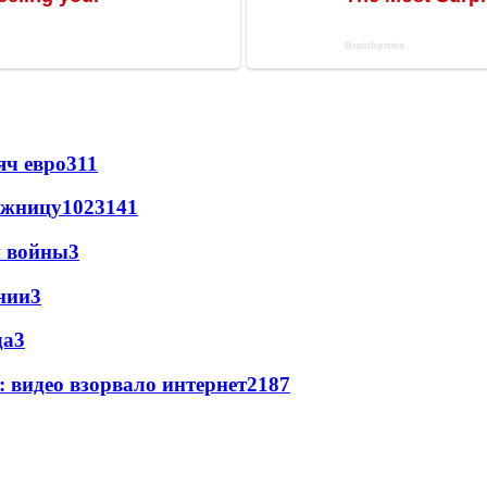
яч евро
3
11
ожницу
102
3
141
й войны
3
нии
3
да
3
: видео взорвало интернет
2
187