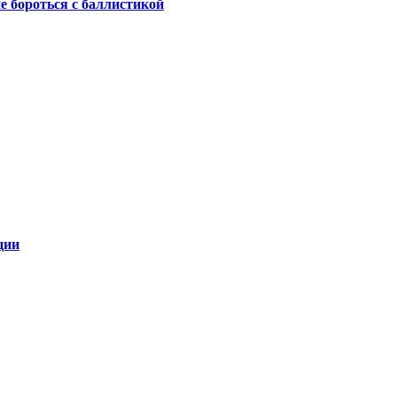
не бороться с баллистикой
ции