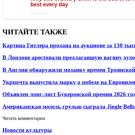
ЧИТАЙТЕ ТАКЖЕ
Картина Гитлера продана на аукционе за 130 тыс
В Лондоне арестовали предлагавшую вагину худ
В Англии обнаружили мозаику времен Троянско
Укрпочта выпустила марку о победе на Евровиде
Объявлен лонг-лист Букеровской премии 2026 го
Американская модель грудью сыграла Jingle Bells
Читать комментарии
Новости культуры