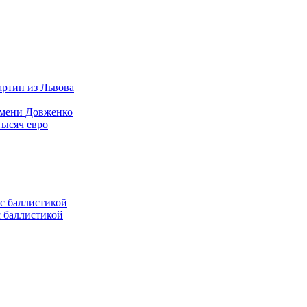
артин из Львова
имени Довженко
тысяч евро
с баллистикой