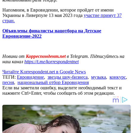
Напомним, в Евровидении, которое пройдет от имени
Украины в Ливерпуле 13 мая 2023 года
участие примут 37
стран.
Объявлены финалисты нацотбора на Детское
Евровидение-2022
Новини от
Корреспондент.net
в Telegram. Підписуйтесь на
наш канал
https://t.me/korrespondentnet
Читайте Korrespondent.net в Google News
ТЕГИ:
Евровидение
,
звезды шоу-бизнеса
,
музыка
,
конкурс
,
песня
,
национальный отбор Евровидения
Если вы заметили ошибку, выделите необходимый текст и
нажмите Ctrl+Enter, чтобы сообщить об этом редакции.