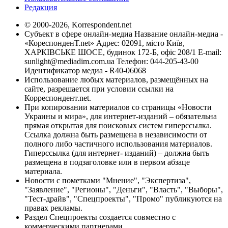
Редакция
© 2000-2026, Korrespondent.net
Субъект в сфере онлайн-медиа Название онлайн-медиа -
«КореспонденТ.net» Адрес: 02091, місто Київ,
ХАРКІВСЬКЕ ШОСЕ, будинок 172-Б, офіс 208/1 E-mail:
sunlight@mediadim.com.ua
Телефон: 044-205-43-00
Идентификатор медиа - R40-06068
Использование любых материалов, размещённых на
сайте, разрешается при условии ссылки на
Корреспондент.net.
При копировании материалов со страницы «Новости
Украины и мира», для интернет-изданий – обязательна
прямая открытая для поисковых систем гиперссылка.
Ссылка должна быть размещена в независимости от
полного либо частичного использования материалов.
Гиперссылка (для интернет- изданий) – должна быть
размещена в подзаголовке или в первом абзаце
материала.
Новости с пометками "Мнение", "Экспертиза",
"Заявление", "Регионы", "Деньги", "Власть", "Выборы",
"Тест-драйв", "Спецпроекты", "Промо" публикуются на
правах рекламы.
Раздел Спецпроекты создается совместно с
коммерческими партнерами.