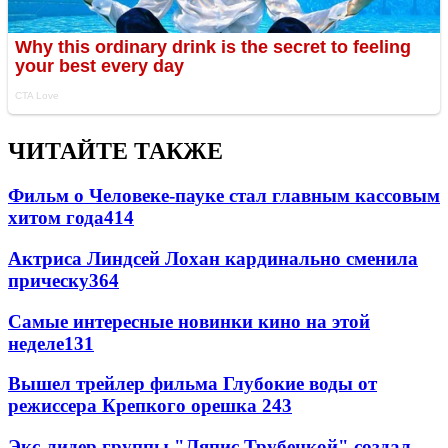
ЧИТАЙТЕ ТАКЖЕ
Фильм о Человеке-пауке стал главным кассовым
хитом года
414
Актриса Линдсей Лохан кардинально сменила
прическу
364
Самые интересные новинки кино на этой
неделе
131
Вышел трейлер фильма Глубокие воды от
режиссера Крепкого орешка 2
43
Экс-лидер группы "Ляпис Трубецкой" создал