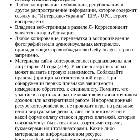
Любое копирование, публикация, републикация и
другое распространение информации, которое содержит
ссылку на "Интерфакс-Украина", EPA / UPG, строго
воспрещается.
Владелец веб-страницы в разделе Я- Корреспондент
является автор публикации.
Любое копирование, перепечатка и воспроизведение
фотографий и/или аудиовизуальных материалов,
принадлежащих правообладателю Getty Images, строго
запрещено.
Материалы сайта korrespondent.net предназначены для
лиц старше 21 года (21+). Участие в азартных играх
может вызвать игровую зависимость. Соблюдайте
правила (принципы) ответственной игры. При
обнаружении первых признаков зависимости
немедленно обратитесь к специалисту. Помните, что
участие в азартных играх не может являться источником
доходов или альтернативой работе. Информационный
ресурс korrespondent.net не проводит игры на реальные
и/или виртуальные деньги, сайт не принимает ни в
какой форме оплату ставок и других платежей, которые
связаны/могут быть связаны с азартными играми,
букмекерами или тотализаторами. Какие-либо
материалы на информационном ресурсе
korrespondent.net публикуются исключительно в