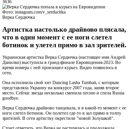
3636
Фото: instagram.com/v_serduchka
Верка Сердючка
Артистка настолько драйвово плясала,
что в один момент с ее ноги слетел
ботинок и улетел прямо в зал зрителей.
Украинская артистка Верка Сердючка (настоящее имя Андрей
Данилко) выступила в гранд-финале Евровидения-2023. Во
время номера с ней произошел курьез. Видео появилось в
сети.
Она исполнила свой хит Dancing Lasha Tumbaii, с которым
представляла Украину на конкурсе 2007 года, заняв второе
место. Сейчас звезда несколько сменила песню и спела Russia
goodbye.
Верка Сердючка драйвово танцевала, и в какой-то момент с ее
ноги слетел ботинок. Он полетел где-то в зал прямо в толпу
зрителей. В сети артистку окрестили "новой Золушкой".
Стоит отметить, что Верка не растерялась и продолжила