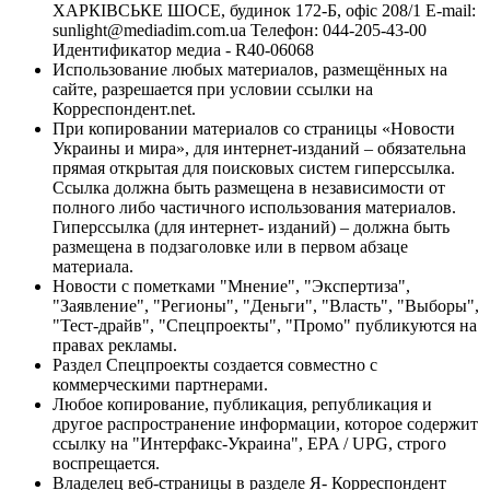
ХАРКІВСЬКЕ ШОСЕ, будинок 172-Б, офіс 208/1 E-mail:
sunlight@mediadim.com.ua
Телефон: 044-205-43-00
Идентификатор медиа - R40-06068
Использование любых материалов, размещённых на
сайте, разрешается при условии ссылки на
Корреспондент.net.
При копировании материалов со страницы «Новости
Украины и мира», для интернет-изданий – обязательна
прямая открытая для поисковых систем гиперссылка.
Ссылка должна быть размещена в независимости от
полного либо частичного использования материалов.
Гиперссылка (для интернет- изданий) – должна быть
размещена в подзаголовке или в первом абзаце
материала.
Новости с пометками "Мнение", "Экспертиза",
"Заявление", "Регионы", "Деньги", "Власть", "Выборы",
"Тест-драйв", "Спецпроекты", "Промо" публикуются на
правах рекламы.
Раздел Спецпроекты создается совместно с
коммерческими партнерами.
Любое копирование, публикация, републикация и
другое распространение информации, которое содержит
ссылку на "Интерфакс-Украина", EPA / UPG, строго
воспрещается.
Владелец веб-страницы в разделе Я- Корреспондент