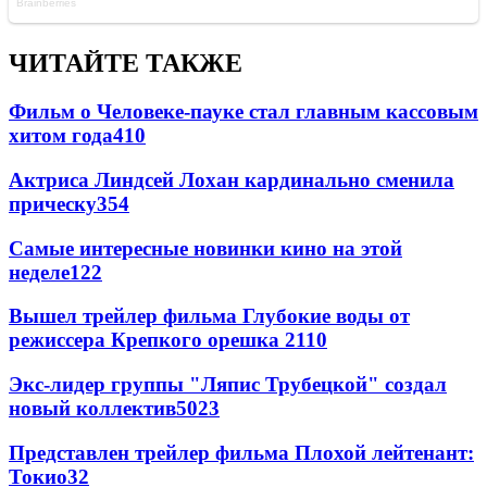
ЧИТАЙТЕ ТАКЖЕ
Фильм о Человеке-пауке стал главным кассовым
хитом года
410
Актриса Линдсей Лохан кардинально сменила
прическу
354
Самые интересные новинки кино на этой
неделе
122
Вышел трейлер фильма Глубокие воды от
режиссера Крепкого орешка 2
110
Экс-лидер группы "Ляпис Трубецкой" создал
новый коллектив
50
23
Представлен трейлер фильма Плохой лейтенант:
Токио
32