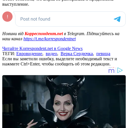
выступление.
Новини від
Корреспондент.net
в Telegram. Підписуйтесь на
наш канал
https://t.me/korrespondentnet
Читайте Korrespondent.net в Google News
ТЕГИ:
Евровидение
,
видео
,
Верка Сердючка
,
певица
Если вы заметили ошибку, выделите необходимый текст и
нажмите Ctrl+Enter, чтобы сообщить об этом редакции.