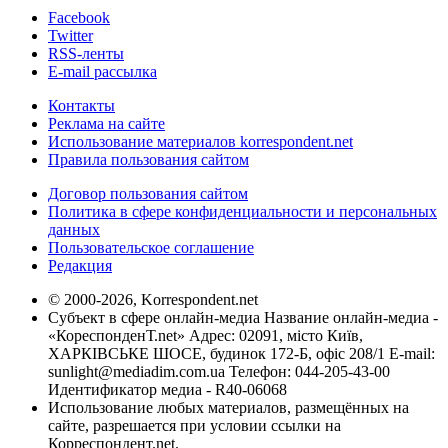
Facebook
Twitter
RSS-ленты
E-mail рассылка
Контакты
Реклама на сайте
Использование материалов korrespondent.net
Правила пользования сайтом
Договор пользования сайтом
Политика в сфере конфиденциальности и персональных
данных
Пользовательское соглашение
Редакция
© 2000-2026, Korrespondent.net
Субъект в сфере онлайн-медиа Название онлайн-медиа -
«КореспонденТ.net» Адрес: 02091, місто Київ,
ХАРКІВСЬКЕ ШОСЕ, будинок 172-Б, офіс 208/1 E-mail:
sunlight@mediadim.com.ua
Телефон: 044-205-43-00
Идентификатор медиа - R40-06068
Использование любых материалов, размещённых на
сайте, разрешается при условии ссылки на
Корреспондент.net.