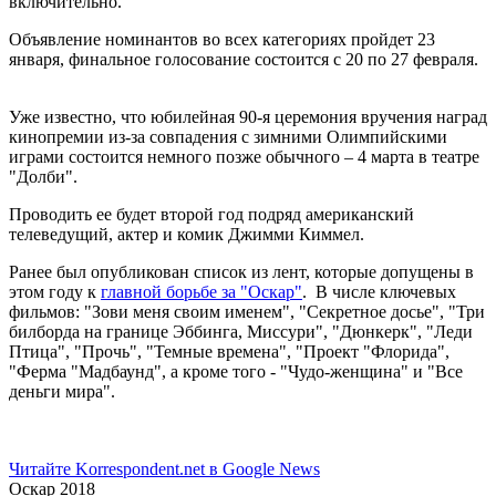
включительно.
Объявление номинантов во всех категориях пройдет 23
января, финальное голосование состоится с 20 по 27 февраля.
Уже известно, что юбилейная 90-я церемония вручения наград
кинопремии из-за совпадения с зимними Олимпийскими
играми состоится немного позже обычного – 4 марта в театре
"Долби".
Проводить ее будет второй год подряд американский
телеведущий, актер и комик Джимми Киммел.
Ранее был опубликован список из лент, которые допущены в
этом году к
главной борьбе за "Оскар"
. В числе ключевых
фильмов: "Зови меня своим именем", "Секретное досье", "Три
билборда на границе Эббинга, Миссури", "Дюнкерк", "Леди
Птица", "Прочь", "Темные времена", "Проект "Флорида",
"Ферма "Мадбаунд", а кроме того - "Чудо-женщина" и "Все
деньги мира".
Читайте Korrespondent.net в Google News
Оскар 2018