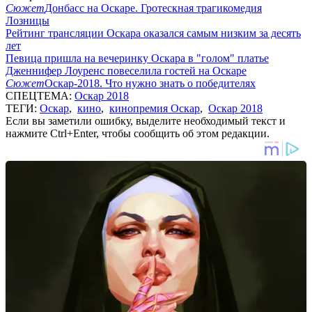
Сюжет
Донбасс на Оскаре. Гротескная трагикомедия
Лозницы
Рейтинг трансляции Оскара оказался самым низким за десять
лет
Певица пришла на вечеринку Оскара в "голом" платье
Дженнифер Лоуренc повеселила гостей на Оскаре
Сюжет
Оскар-2018. Что нужно знать о победителях
СПЕЦТЕМА:
Оскар 2018
ТЕГИ:
Оскар
,
кино
,
кинопремия Оскар
,
Оскар 2018
Если вы заметили ошибку, выделите необходимый текст и
нажмите Ctrl+Enter, чтобы сообщить об этом редакции.