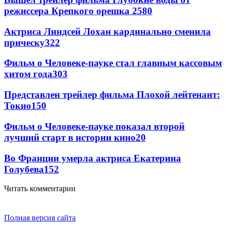
режиссера Крепкого орешка 2
580
Актриса Линдсей Лохан кардинально сменила
прическу
322
Фильм о Человеке-пауке стал главным кассовым
хитом года
303
Представлен трейлер фильма Плохой лейтенант:
Токио
150
Фильм о Человеке-пауке показал второй
лучший старт в истории кино
20
Во Франции умерла актриса Екатерина
Голубева
15
2
Читать комментарии
Полная версия сайта