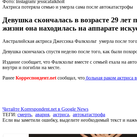
Фото: Instagram/ jessicafalkholt
Актриса потеряла семью и умерла сама после автокатастрофы
Девушка скончалась в возрасте 29 лет 
жизни она находилась на аппарате иску
Австралийская актриса Джессика Фалкхольт умерла после того,
Девушка скончалась спустя неделю после того, как были похо
Издание сообщает, что Фалкхольт вместе с семьей ехала на авт
внутри и погибли на месте.
Ранее
Корреспондент.net
сообщал, что
больная раком актриса 
Читайте Korrespondent.net в Google News
ТЕГИ:
смерть
,
авария
,
актриса
,
автокатастрофа
Если вы заметили ошибку, выделите необходимый текст и нажми