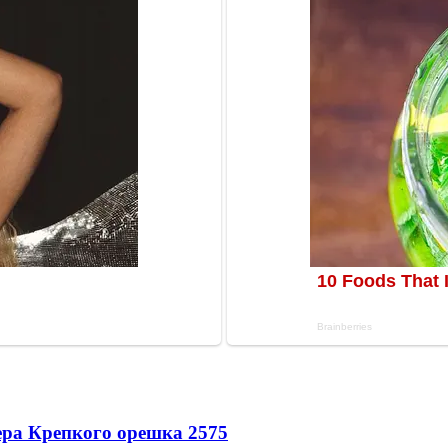
ера Крепкого орешка 2
575