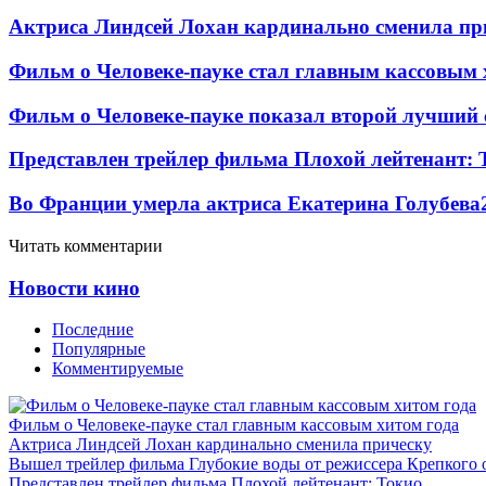
Актриса Линдсей Лохан кардинально сменила пр
Фильм о Человеке-пауке стал главным кассовым 
Фильм о Человеке-пауке показал второй лучший 
Представлен трейлер фильма Плохой лейтенант: 
Во Франции умерла актриса Екатерина Голубева
Читать комментарии
Новости кино
Последние
Популярные
Комментируемые
Фильм о Человеке-пауке стал главным кассовым хитом года
Актриса Линдсей Лохан кардинально сменила прическу
Вышел трейлер фильма Глубокие воды от режиссера Крепкого 
Представлен трейлер фильма Плохой лейтенант: Токио