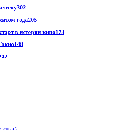
ическу
302
хитом года
205
старт в истории кино
173
Токио
148
24
2
орешка 2