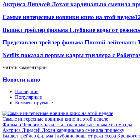
Актриса Линдсей Лохан кардинально сменила пр
Самые интересные новинки кино на этой неделе
1
Вышел трейлер фильма Глубокие воды от режисс
Представлен трейлер фильма Плохой лейтенант: 
Netflix показал первые кадры триллера с Роберто
Читать комментарии
Новости кино
Последние
Популярные
Комментируемые
Самые интересные новинки кино на этой неделе
Фильм о Человеке-пауке стал главным кассовым хитом года
Актриса Линдсей Лохан кардинально сменила прическу
Вышел трейлер фильма Глубокие воды от режиссера Крепкого 