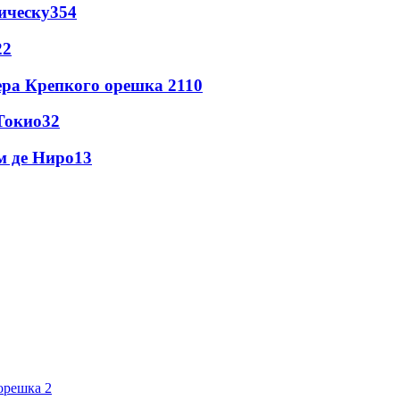
ическу
354
22
ера Крепкого орешка 2
110
Токио
32
м де Ниро
13
орешка 2