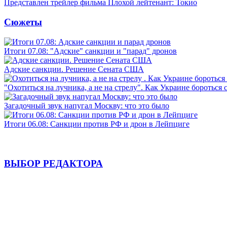
Представлен трейлер фильма Плохой лейтенант: Токио
Сюжеты
Итоги 07.08: "Адские" санкции и "парад" дронов
Адские санкции. Решение Сената США
"Охотиться на лучника, а не на стрелу". Как Украине бороться 
Загадочный звук напугал Москву: что это было
Итоги 06.08: Санкции против РФ и дрон в Лейпциге
ВЫБОР РЕДАКТОРА