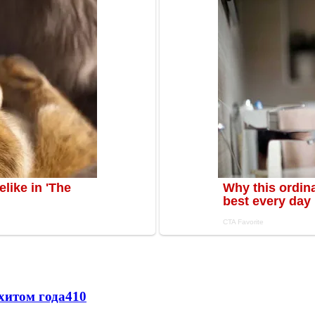
хитом года
410