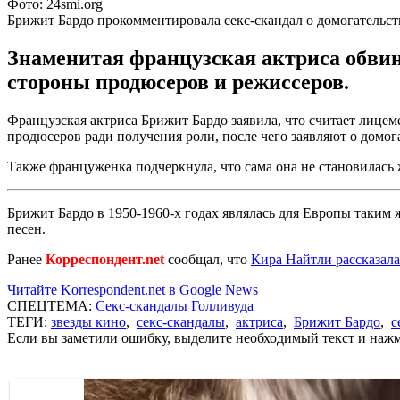
Фото: 24smi.org
Брижит Бардо прокомментировала секс-скандал о домогательст
Знаменитая французская актриса обвин
стороны продюсеров и режиссеров.
Французская актриса Брижит Бардо заявила, что считает лицем
продюсеров ради получения роли, после чего заявляют о домог
Также француженка подчеркнула, что сама она не становилась 
Брижит Бардо в 1950-1960-х годах являлась для Европы таким
песен.
Ранее
Корреспондент.net
сообщал, что
Кира Найтли рассказала
Читайте Korrespondent.net в Google News
СПЕЦТЕМА:
Секс-скандалы Голливуда
ТЕГИ:
звезды кино
,
секс-скандалы
,
актриса
,
Брижит Бардо
,
с
Если вы заметили ошибку, выделите необходимый текст и нажми