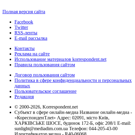
Полная версия сайта
Facebook
Twitter
RSS-ленты
E-mail рассылка
Контакты
Реклама на сайте
Использование материалов korrespondent.net
Правила пользования сайтом
Договор пользования сайтом
Политика в сфере конфиденциальности и персональных
данных
Пользовательское соглашение
Редакция
© 2000-2026, Korrespondent.net
Субъект в сфере онлайн-медиа Название онлайн-медиа -
«КореспонденТ.net» Адрес: 02091, місто Київ,
ХАРКІВСЬКЕ ШОСЕ, будинок 172-Б, офіс 208/1 E-mail:
sunlight@mediadim.com.ua
Телефон: 044-205-43-00
Идентификатор медиа - R40-06068