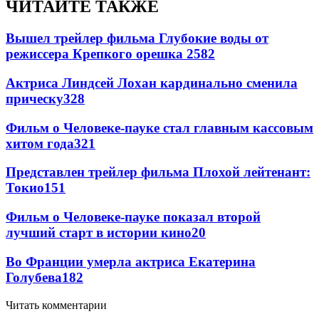
ЧИТАЙТЕ ТАКЖЕ
Вышел трейлер фильма Глубокие воды от
режиссера Крепкого орешка 2
582
Актриса Линдсей Лохан кардинально сменила
прическу
328
Фильм о Человеке-пауке стал главным кассовым
хитом года
321
Представлен трейлер фильма Плохой лейтенант:
Токио
151
Фильм о Человеке-пауке показал второй
лучший старт в истории кино
20
Во Франции умерла актриса Екатерина
Голубева
18
2
Читать комментарии