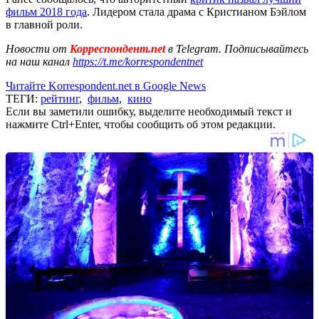
фильм 2018 года
. Лидером стала драма с Кристианом Бэйлом
в главной роли.
Новости от
Корреспондент.net
в Telegram. Подписывайтесь
на наш канал
https://t.me/korrespondentnet
Читайте Korrespondent.net в Google News
ТЕГИ:
рейтинг
,
фильм
,
кино
Если вы заметили ошибку, выделите необходимый текст и
нажмите Ctrl+Enter, чтобы сообщить об этом редакции.