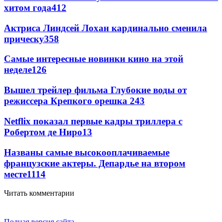
хитом года
412
Актриса Линдсей Лохан кардинально сменила
прическу
358
Самые интересные новинки кино на этой
неделе
126
Вышел трейлер фильма Глубокие воды от
режиссера Крепкого орешка 2
43
Netflix показал первые кадры триллера с
Робертом де Ниро
13
Названы самые высокооплачиваемые
французские актеры. Депардье на втором
месте
11
14
Читать комментарии
Полная версия сайта