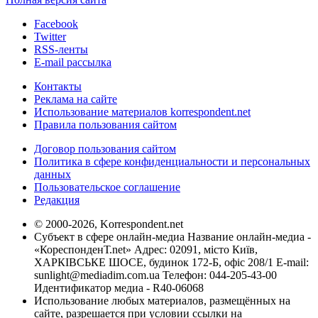
Facebook
Twitter
RSS-ленты
E-mail рассылка
Контакты
Реклама на сайте
Использование материалов korrespondent.net
Правила пользования сайтом
Договор пользования сайтом
Политика в сфере конфиденциальности и персональных
данных
Пользовательское соглашение
Редакция
© 2000-2026, Korrespondent.net
Субъект в сфере онлайн-медиа Название онлайн-медиа -
«КореспонденТ.net» Адрес: 02091, місто Київ,
ХАРКІВСЬКЕ ШОСЕ, будинок 172-Б, офіс 208/1 E-mail:
sunlight@mediadim.com.ua
Телефон: 044-205-43-00
Идентификатор медиа - R40-06068
Использование любых материалов, размещённых на
сайте, разрешается при условии ссылки на