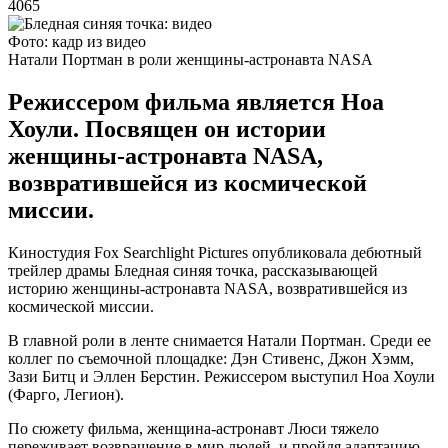
4065
Фото: кадр из видео
Натали Портман в роли женщины-астронавта NASA
Режиссером фильма является Ноа
Хоули. Посвящен он истории
женщины-астронавта NASA,
возвратившейся из космической
миссии.
Киностудия Fox Searchlight Pictures опубликовала дебютный
трейлер драмы Бледная синяя точка, рассказывающей
историю женщины-астронавта NASA, возвратившейся из
космической миссии.
В главной роли в ленте снимается Натали Портман. Среди ее
коллег по съемочной площадке: Дэн Стивенс, Джон Хэмм,
Зази Битц и Эллен Берстин. Режиссером выступил Ноа Хоули
(Фарго, Легион).
По сюжету фильма, женщина-астронавт Люси тяжело
переживает возвращение в мир людей, и пройдя адаптацию,