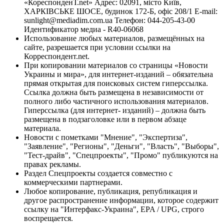
«КореспонденТ.net» Адрес: 02091, місто Київ,
ХАРКІВСЬКЕ ШОСЕ, будинок 172-Б, офіс 208/1 E-mail:
sunlight@mediadim.com.ua
Телефон: 044-205-43-00
Идентификатор медиа - R40-06068
Использование любых материалов, размещённых на
сайте, разрешается при условии ссылки на
Корреспондент.net.
При копировании материалов со страницы «Новости
Украины и мира», для интернет-изданий – обязательна
прямая открытая для поисковых систем гиперссылка.
Ссылка должна быть размещена в независимости от
полного либо частичного использования материалов.
Гиперссылка (для интернет- изданий) – должна быть
размещена в подзаголовке или в первом абзаце
материала.
Новости с пометками "Мнение", "Экспертиза",
"Заявление", "Регионы", "Деньги", "Власть", "Выборы",
"Тест-драйв", "Спецпроекты", "Промо" публикуются на
правах рекламы.
Раздел Спецпроекты создается совместно с
коммерческими партнерами.
Любое копирование, публикация, републикация и
другое распространение информации, которое содержит
ссылку на "Интерфакс-Украина", EPA / UPG, строго
воспрещается.