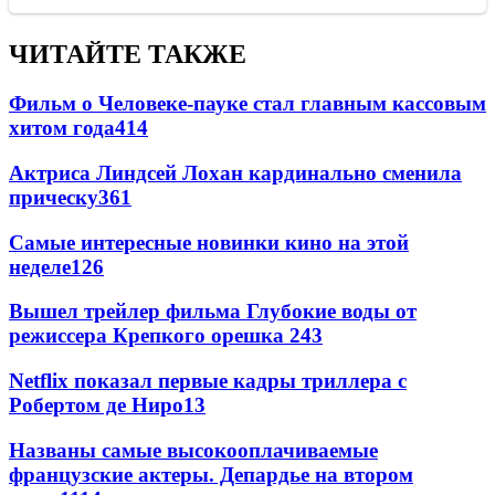
ЧИТАЙТЕ ТАКЖЕ
Фильм о Человеке-пауке стал главным кассовым
хитом года
414
Актриса Линдсей Лохан кардинально сменила
прическу
361
Самые интересные новинки кино на этой
неделе
126
Вышел трейлер фильма Глубокие воды от
режиссера Крепкого орешка 2
43
Netflix показал первые кадры триллера с
Робертом де Ниро
13
Названы самые высокооплачиваемые
французские актеры. Депардье на втором