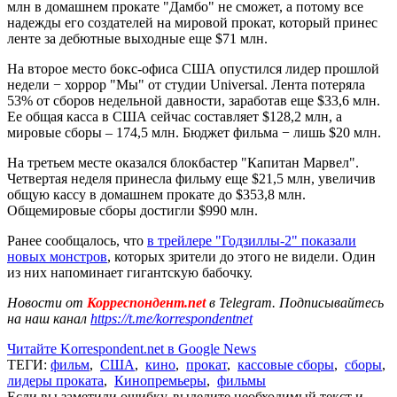
млн в домашнем прокате "Дамбо" не сможет, а потому все
надежды его создателей на мировой прокат, который принес
ленте за дебютные выходные еще $71 млн.
На второе место бокс-офиса США опустился лидер прошлой
недели − хоррор "Мы" от студии Universal. Лента потеряла
53% от сборов недельной давности, заработав еще $33,6 млн.
Ее общая касса в США сейчас составляет $128,2 млн, а
мировые сборы – 174,5 млн. Бюджет фильма − лишь $20 млн.
На третьем месте оказался блокбастер "Капитан Марвел".
Четвертая неделя принесла фильму еще $21,5 млн, увеличив
общую кассу в домашнем прокате до $353,8 млн.
Общемировые сборы достигли $990 млн.
Ранее сообщалось, что
в трейлере "Годзиллы-2" показали
новых монстров
, которых зрители до этого не видели. Один
из них напоминает гигантскую бабочку.
Новости от
Корреспондент.net
в Telegram. Подписывайтесь
на наш канал
https://t.me/korrespondentnet
Читайте Korrespondent.net в Google News
ТЕГИ:
фильм
,
США
,
кино
,
прокат
,
кассовые сборы
,
сборы
,
лидеры проката
,
Кинопремьеры
,
фильмы
Если вы заметили ошибку, выделите необходимый текст и