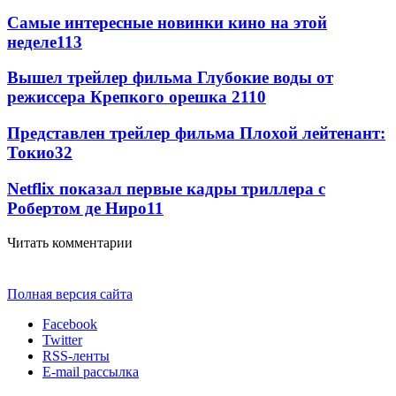
Самые интересные новинки кино на этой
неделе
113
Вышел трейлер фильма Глубокие воды от
режиссера Крепкого орешка 2
110
Представлен трейлер фильма Плохой лейтенант:
Токио
32
Netflix показал первые кадры триллера с
Робертом де Ниро
11
Читать комментарии
Полная версия сайта
Facebook
Twitter
RSS-ленты
E-mail рассылка