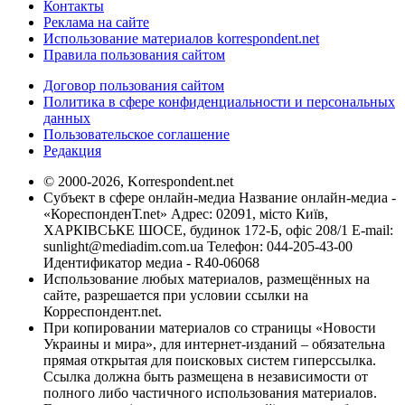
Контакты
Реклама на сайте
Использование материалов korrespondent.net
Правила пользования сайтом
Договор пользования сайтом
Политика в сфере конфиденциальности и персональных
данных
Пользовательское соглашение
Редакция
© 2000-2026, Korrespondent.net
Субъект в сфере онлайн-медиа Название онлайн-медиа -
«КореспонденТ.net» Адрес: 02091, місто Київ,
ХАРКІВСЬКЕ ШОСЕ, будинок 172-Б, офіс 208/1 E-mail:
sunlight@mediadim.com.ua
Телефон: 044-205-43-00
Идентификатор медиа - R40-06068
Использование любых материалов, размещённых на
сайте, разрешается при условии ссылки на
Корреспондент.net.
При копировании материалов со страницы «Новости
Украины и мира», для интернет-изданий – обязательна
прямая открытая для поисковых систем гиперссылка.
Ссылка должна быть размещена в независимости от
полного либо частичного использования материалов.