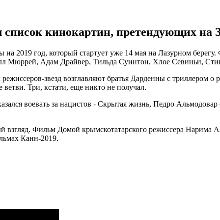
 список кинокартин, претендующих на З
 на 2019 год, который стартует уже 14 мая на Лазурном берег
лл Мюррей, Адам Драйвер, Тильда Суинтон, Хлое Севиньи, Стив
 режиссеров-звезд возглавляют братья Дарденны с триллером о
ветви. Три, кстати, еще никто не получал.
азался воевать за нацистов - Скрытая жизнь, Педро Альмодовар 
й взгляд. Фильм Домой крымскотатарского режиссера Нарима Ал
льмах Канн-2019.