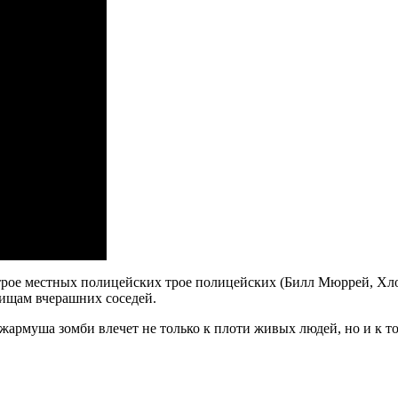
 трое местных полицейских трое полицейских (Билл Мюррей, Хл
чищам вчерашних соседей.
Джармуша зомби влечет не только к плоти живых людей, но и к т