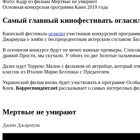
Фото: Кадр из фильма Мертвые не умирают
Основная конкурсная программа Канн 2019 года
Самый главный кинофестивать огласил
Каннский фестиваль
огласил
участников конкурсной программы
Джармуша о зомби с беспрецедентным актерским составом: Би
В основном конкурсе будут не менее важные премьеры. Список
драмой Прости, мы скучали. У обоих по две Золотые пальмовые 
Далее идут Терренс Малик с фильмом об автрийце, который отк
классик из Италии Марко Беллокьо с Предателем.
Украинский фильм вновь будет участвовать в программе Особы
Киев.
Корреспондент.net
рассказывает о самых интересных фи
Мертвые не умирают
Джим Джармуш