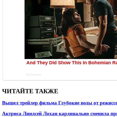
ЧИТАЙТЕ ТАКЖЕ
Вышел трейлер фильма Глубокие воды от режисс
Актриса Линдсей Лохан кардинально сменила пр