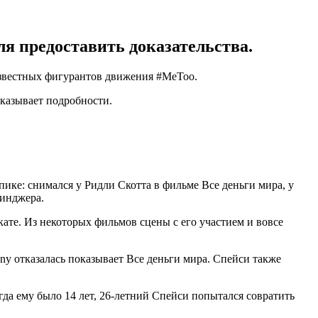
ля предоставить доказательства.
известных фигурантов движения #MeToo.
казывает подробности.
пике: снимался у Ридли Скотта в фильме Все деньги мира, у
линджера.
ате. Из некоторых фильмов сцены с его участием и вовсе
ny отказалась показывает Все деньги мира. Спейси также
огда ему было 14 лет, 26-летний Спейси попытался совратить