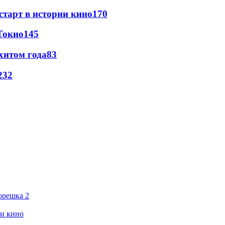
старт в истории кино
170
Токио
145
хитом года
83
23
2
орешка 2
ии кино