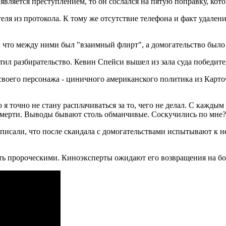
вляется преступлением, то он сослался на пятую поправку, котор
теля из протокола. К тому же отсутствие телефона и факт удале
, что между ними был "взаимный флирт", а домогательство было
тил разбирательство. Кевин Спейси вышел из зала суда победит
своего персонажа - циничного американского политика из Карто
 я точно не стану расплачиваться за то, чего не делал. С каждым
 смерти. Выводы бывают столь обманчивые. Соскучились по мне?",
писали, что после скандала с домогательствами испытывают к н
тать пророческими. Киноэксперты ожидают его возвращения на б