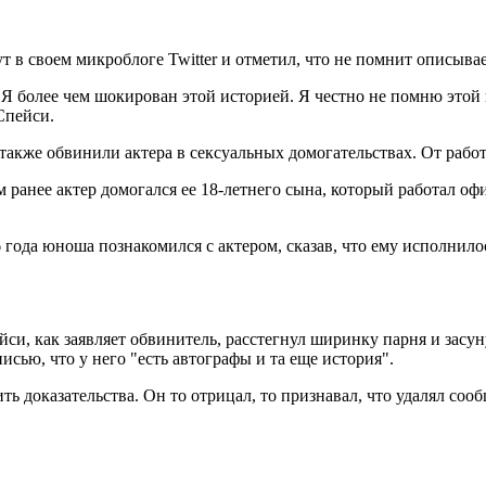
 в своем микроблоге Twitter и отметил, что не помнит описыв
более чем шокирован этой историей. Я честно не помню этой встр
Спейси.
кже обвинили актера в сексуальных домогательствах. От работы 
 ранее актер домогался ее 18-летнего сына, который работал оф
года юноша познакомился с актером, сказав, что ему исполнило
ейси, как заявляет обвинитель, расстегнул ширинку парня и засун
исью, что у него "есть автографы и та еще история".
ть доказательства. Он то отрицал, то признавал, что удалял со