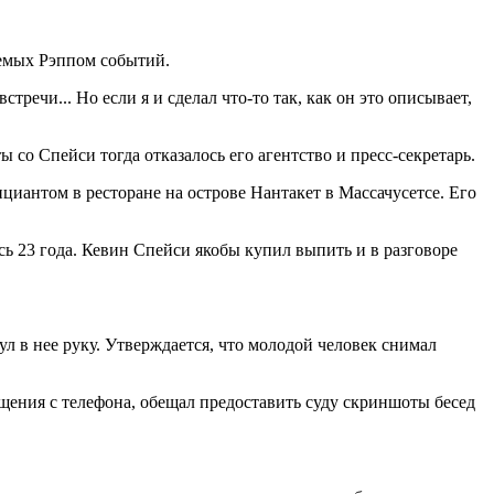
аемых Рэппом событий.
ечи... Но если я и сделал что-то так, как он это описывает,
со Спейси тогда отказалось его агентство и пресс-секретарь.
ициантом в ресторане на острове Нантакет в Массачусетсе. Его
сь 23 года. Кевин Спейси якобы купил выпить и в разговоре
ул в нее руку. Утверждается, что молодой человек снимал
общения с телефона, обещал предоставить суду скриншоты бесед