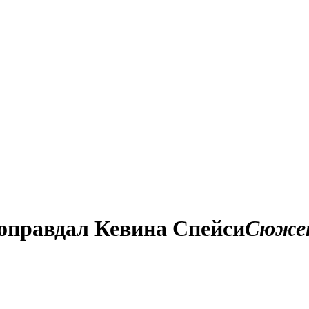
 оправдал Кевина Спейси
Сюже