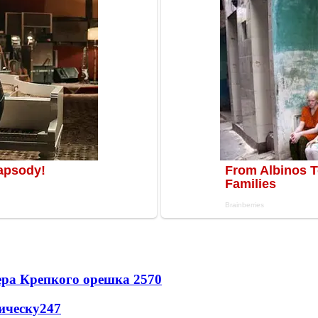
ера Крепкого орешка 2
570
ическу
247