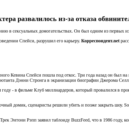
ктера развалилось из-за отказа обвините
ению в сексуальных домогательствах. Он был одним из первых 
оведении Спейси, разрушил его карьеру.
Корреспондент.net
расс
ного Кевина Спейси пошла под откос. Три года назад он был на 
ебютанта Дэнни Стронга в экранизации биографии Джерома Сел
 году - в фильме Клуб миллиардеров, который провалился в прок
очный домик, сценаристы решили убить и позже закрыть шоу. So
р Трек Энтони Рэпп заявил таблоиду BuzzFeed, что в 1986 году, к