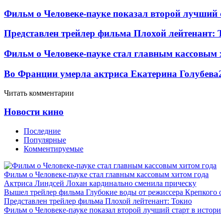
Фильм о Человеке-пауке показал второй лучший 
Представлен трейлер фильма Плохой лейтенант: 
Фильм о Человеке-пауке стал главным кассовым 
Во Франции умерла актриса Екатерина Голубева
Читать комментарии
Новости кино
Последние
Популярные
Комментируемые
Фильм о Человеке-пауке стал главным кассовым хитом года
Актриса Линдсей Лохан кардинально сменила прическу
Вышел трейлер фильма Глубокие воды от режиссера Крепкого 
Представлен трейлер фильма Плохой лейтенант: Токио
Фильм о Человеке-пауке показал второй лучший старт в истор