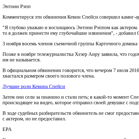
Энтони Рэпп
Комментируся эти обвинения Кевин Спейси совершил камнг-аут
"Я глубоко уважаю и восхищаюсь Энтони Рэппом как актером. Я 
то я должен принести ему глубочайшие извинения", - добавил 
3 ноября восемь членов съемочной группы Карточного домика та
Позже в ноябре тележурналистка Хезер Анру заявила, что годом
им не называется.
В официальном обвинении говорится, что вечером 7 июля 2016 
хвастался размером своего полового члена.
Лучшие роли Кевина Спейси
Затем они сели за пианино и стали петь; в какой-то момент Сп
происходящее на видео, которое отправил своей девушке с подп
В ходе судебных разбирательств обвинитель не смог предостави
с актером, но не предоставил.
EPA