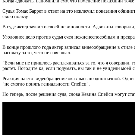
Когда адвокаты напомнили ему, что изменение показаний тоже я
Судья Томас Баррет в ответ на это исключил показания обвини
свою пользу.
В суде актер заявил о своей невиновности. Адвокаты говорили
Уголовное дело против судья счел нежиснеспособным и прекра
В конце прошлого года актер записал видеообращение в стиле 
расплату за то, чего не совершал.
"Если мне не пришлось расплачиваться за то, что я совершил, то
растет. Погодите-ка, если подумать, вы так и не увидели моей
Реакция на его видеобращение оказалась неоднозначной. Одни 
"не смогло понять гениальности Спейси".
Но теперь, после решения суда, слова Кевина Спейси могут с