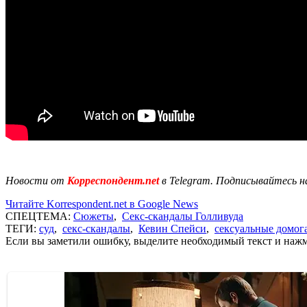
Новости от
Корреспондент.net
в Telegram. Подписывайтесь н
Читайте Korrespondent.net в Google News
СПЕЦТЕМА:
Сюжеты
,
Секс-скандалы Голливуда
ТЕГИ:
суд
,
секс-скандалы
,
Кевин Спейси
,
сексуальные домог
Если вы заметили ошибку, выделите необходимый текст и нажми