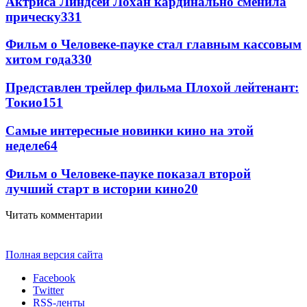
Актриса Линдсей Лохан кардинально сменила
прическу
331
Фильм о Человеке-пауке стал главным кассовым
хитом года
330
Представлен трейлер фильма Плохой лейтенант:
Токио
151
Самые интересные новинки кино на этой
неделе
64
Фильм о Человеке-пауке показал второй
лучший старт в истории кино
20
Читать комментарии
Полная версия сайта
Facebook
Twitter
RSS-ленты