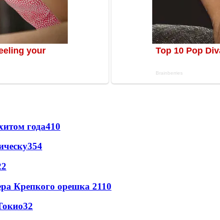
хитом года
410
ическу
354
22
ера Крепкого орешка 2
110
Токио
32