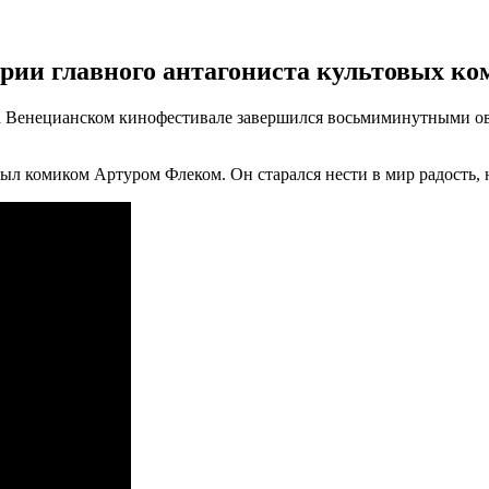
ии главного антагониста культовых ком
 Венецианском кинофестивале завершился восьмиминутными овац
л комиком Артуром Флеком. Он старался нести в мир радость, н