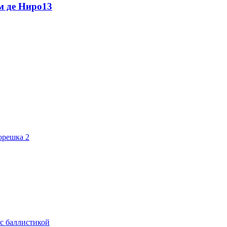
м де Ниро
13
орешка 2