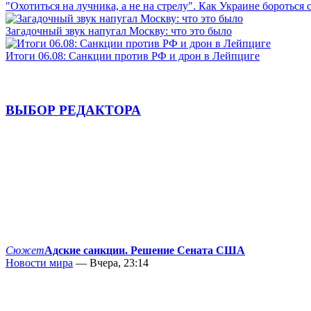
"Охотиться на лучника, а не на стрелу". Как Украине бороться 
Загадочный звук напугал Москву: что это было
Итоги 06.08: Санкции против РФ и дрон в Лейпциге
ВЫБОР РЕДАКТОРА
Сюжет
Адские санкции. Решение Сената США
Новости мира
— Вчера, 23:14