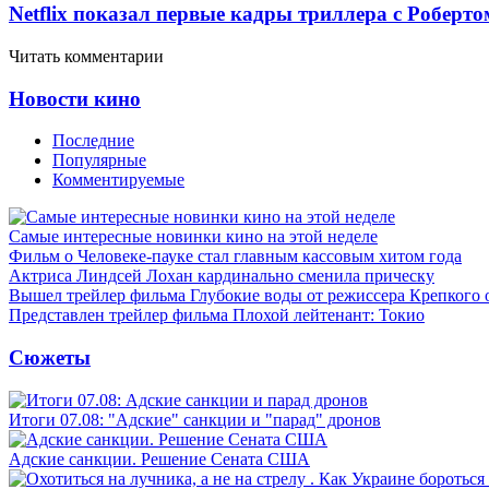
Netflix показал первые кадры триллера с Роберто
Читать комментарии
Новости кино
Последние
Популярные
Комментируемые
Самые интересные новинки кино на этой неделе
Фильм о Человеке-пауке стал главным кассовым хитом года
Актриса Линдсей Лохан кардинально сменила прическу
Вышел трейлер фильма Глубокие воды от режиссера Крепкого 
Представлен трейлер фильма Плохой лейтенант: Токио
Сюжеты
Итоги 07.08: "Адские" санкции и "парад" дронов
Адские санкции. Решение Сената США