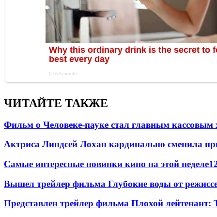
ЧИТАЙТЕ ТАКЖЕ
Фильм о Человеке-пауке стал главным кассовым 
Актриса Линдсей Лохан кардинально сменила пр
Самые интересные новинки кино на этой неделе
1
Вышел трейлер фильма Глубокие воды от режисс
Представлен трейлер фильма Плохой лейтенант: 