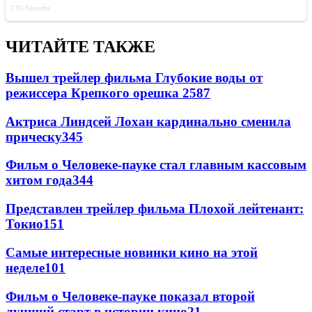
ЧИТАЙТЕ ТАКЖЕ
Вышел трейлер фильма Глубокие воды от
режиссера Крепкого орешка 2
587
Актриса Линдсей Лохан кардинально сменила
прическу
345
Фильм о Человеке-пауке стал главным кассовым
хитом года
344
Представлен трейлер фильма Плохой лейтенант:
Токио
151
Самые интересные новинки кино на этой
неделе
101
Фильм о Человеке-пауке показал второй
лучший старт в истории кино
21