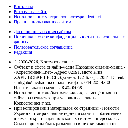
Контакты
Реклама на сайте
Использование материалов korrespondent.net
Правила пользования сайтом
Договор пользования сайтом
Политика в сфере конфиденциальности и персональных
данных
Пользовательское соглашение
Редакция
© 2000-2026, Korrespondent.net
Субъект в сфере онлайн-медиа Название онлайн-медиа -
«КореспонденТ.net» Адрес: 02091, місто Київ,
ХАРКІВСЬКЕ ШОСЕ, будинок 172-Б, офіс 208/1 E-mail:
sunlight@mediadim.com.ua
Телефон: 044-205-43-00
Идентификатор медиа - R40-06068
Использование любых материалов, размещённых на
сайте, разрешается при условии ссылки на
Корреспондент.net.
При копировании материалов со страницы «Новости
Украины и мира», для интернет-изданий – обязательна
прямая открытая для поисковых систем гиперссылка.
Ссылка должна быть размещена в независимости от