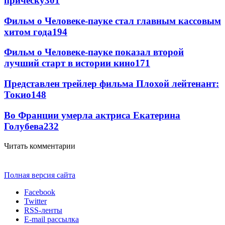
прическу
301
Фильм о Человеке-пауке стал главным кассовым
хитом года
194
Фильм о Человеке-пауке показал второй
лучший старт в истории кино
171
Представлен трейлер фильма Плохой лейтенант:
Токио
148
Во Франции умерла актриса Екатерина
Голубева
23
2
Читать комментарии
Полная версия сайта
Facebook
Twitter
RSS-ленты
E-mail рассылка