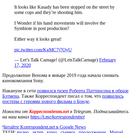
It looks like Kasady has been stopped on the street by
some cops and they’re shooting him.
I Wonder if his hand movements will involve the
Symbiote in post production?
Either way it looks great!
pic.twitter.com/KgMC7j7OyU
— Let’s Talk Carnage! (@LetsTalkCarnage)
February
17, 2020
Продолжение Венома в январе 2019 года начала снимать
кинокомпания Sony.
Накануне в сети
появился тизер Роберта Паттинсона в образе
Бэтмена
. Также Корреспондент писал о том, что
появились
постеры с героями нового фильма о Бонде
.
Новости от
Корреспондент.net
в Telegram. Подписывайтесь
на наш канал
https://t.me/korrespondentnet
Читайте Korrespondent.net в Google News
ТЕГИ:
видео
,
актер
,
кино
,
съемки
,
продолжение
,
Marvel