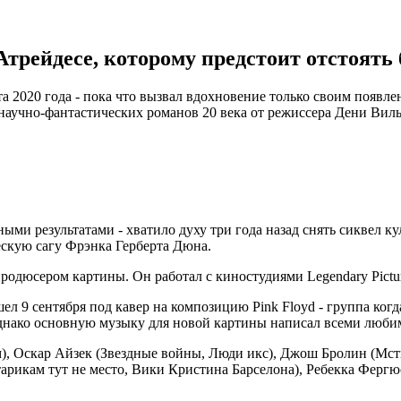
трейдесе, которому предстоит отстоять б
2020 года - пока что вызвал вдохновение только своим появлен
научно-фантастических романов 20 века от режиссера Дени Вил
ными результатами - хватило духу три года назад снять сиквел к
ескую сагу Фрэнка Герберта Дюна.
дюсером картины. Он работал с киностудиями Legendary Picture
 9 сентября под кавер на композицию Pink Floyd - группа когд
днако основную музыку для новой картины написал всеми люб
, Оскар Айзек (Звездные войны, Люди икс), Джош Бролин (Мсти
арикам тут не место, Вики Кристина Барселона), Ребекка Фергю