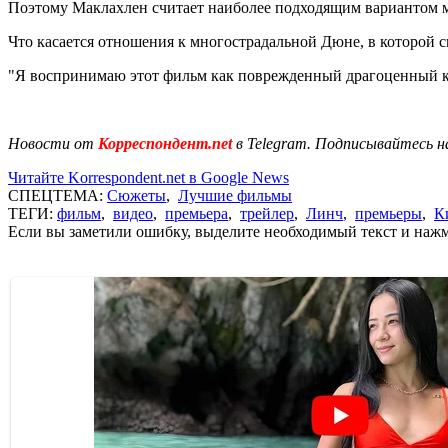
Поэтому Маклахлен считает наиболее подходящим вариантом м
Что касается отношения к многострадальной Дюне, в которой сн
"Я воспринимаю этот фильм как поврежденный драгоценный кам
Новости от
Корреспондент.net
в Telegram. Подписывайтесь н
Читайте Korrespondent.net в Google News
СПЕЦТЕМА:
Сюжеты
,
Лучшие фильмы
ТЕГИ:
фильм
,
видео
,
премьера
,
трейлер
,
Линч
,
премьеры
,
К
Если вы заметили ошибку, выделите необходимый текст и нажми