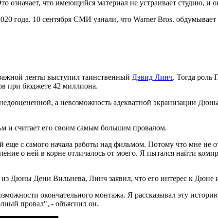
о означает, что имеющийся материал не устраивает студию, и он
20 года. 10 сентября СМИ узнали, что Warner Bros. обдумывает 
етражной ленты выступил таинственный
Дэвид Линч
. Тогда роль
ов при бюджете 42 миллиона.
недооцененной, а невозможность адекватной экранизации Дюн
ьм и считает его своим самым большим провалом.
й еще с самого начала работы над фильмом. Потому что мне не от
вление о ней в корне отличалось от моего. Я пытался найти ком
 из Дюны Дени Вильнева, Линч заявил, что его интерес к Дюне и 
озможности окончательного монтажа. Я рассказывал эту историю 
олный провал", - объяснил он.