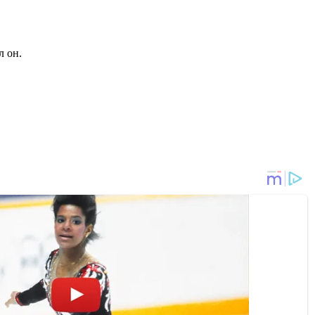
л он.