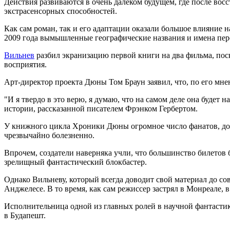
Действия развиваются в очень далеком будущем, где после вос
экстрасенсорных способностей.
Как сам роман, так и его адаптации оказали большое влияние н
2009 года вымышленные географические названия и имена пер
Вильнев
разбил экранизацию первой книги на два фильма, поск
восприятия.
Арт-директор проекта Дюны Том Браун заявил, что, по его мн
"И я твердо в это верю, я думаю, что на самом деле она будет 
истории, рассказанной писателем Фрэнком Гербертом.
У книжного цикла Хроники Дюны огромное число фанатов, доск
чрезвычайно болезненно.
Впрочем, создатели наверняка учли, что большинство билетов б
зрелищный фантастический блокбастер.
Однако Вильневу, который всегда доводит свой материал до со
Анджелесе. В то время, как сам режиссер застрял в Монреале, в
Исполнительница одной из главных ролей в научной фантастик
в Будапешт.