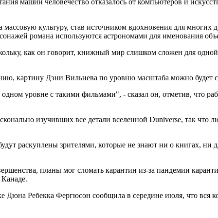
стания машин человечество отказалось от компьютеров и искусст
а массовую культуру, став источником вдохновения для многих д
сонажей романа используются астрономами для именования объе
ольку, как он говорит, книжный мир слишком сложен для одной 
ению, картину Дэни Вильнева по уровню масштаба можно будет 
на одном уровне с такими фильмами", - сказал он, отметив, что 
онально изучивших все детали вселенной Duniverse, так что л
удут раскуплены зрителями, которые не знают ни о книгах, ни д
вершенства, планы мог сломать карантин из-за пандемии каранти
 Канаде.
е Дюна Ребекка Фергюсон сообщила в середине июля, что вся к