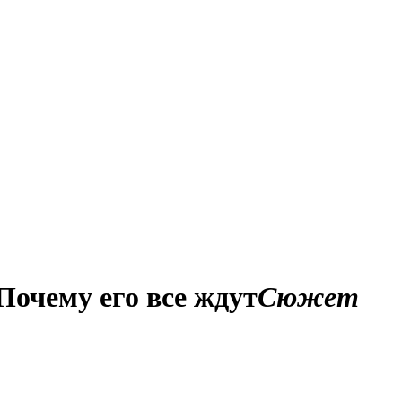
очему его все ждут
Сюжет