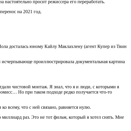
а настоятельно просит режиссера его переработать.
перенос на 2021 год.
 Пола досталась юному Кайлу Маклахлену (агент Купер из Твин
ы исчерпывающе проиллюстрировала документальная картина
дали чистовой монтаж. Я знал, что я и люди, с которыми я
промисс… Но при таком подходе редко получается что-то
ко всему, что с ней связано, равняется нулю.
миллиард раз. Это не тот фильм, который я хотел снять. Мне