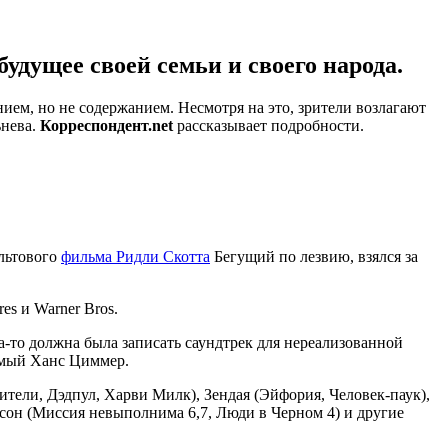
удущее своей семьи и своего народа.
ием, но не содержанием. Несмотря на это, зрители возлагают
ьнева.
Корреспондент.net
рассказывает подробности.
ультового
фильма Ридли Скотта
Бегущий по лезвию, взялся за
s и Warner Bros.
а-то должна была записать саундтрек для нереализованной
имый Ханс Циммер.
тели, Дэдпул, Харви Милк), Зендая (Эйфория, Человек-паук),
сон (Миссия невыполнима 6,7, Люди в Черном 4) и другие