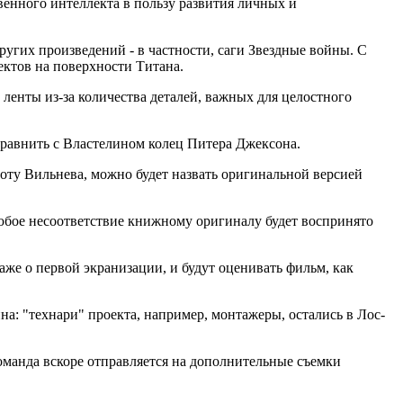
венного интеллекта в пользу развития личных и
ругих произведений - в частности, саги Звездные войны. C
ктов на поверхности Титана.
ленты из-за количества деталей, важных для целостного
сравнить с Властелином колец Питера Джексона.
работу Вильнева, можно будет назвать оригинальной версией
юбое несоответствие книжному оригиналу будет воспринято
аже о первой экранизации, и будут оценивать фильм, как
на: "технари" проекта, например, монтажеры, остались в Лос-
оманда вскоре отправляется на дополнительные съемки