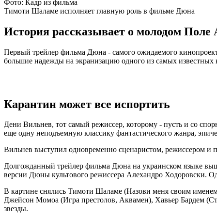
Фото: Кадр из фильма
Тимоти Шаламе исполняет главную роль в фильме Дюна
История рассказывает о молодом Поле А
Первый трейлер фильма Дюна - самого ожидаемого кинопроекта 
большие надежды на экранизацию одного из самых известных 
Карантин может все испортить
Дени Вильнев, тот самый режиссер, которому - пусть и со спор
еще одну неподъемную классику фантастического жанра, эпич
Вильнев выступил одновременно сценаристом, режиссером и про
Долгожданный трейлер фильма Дюна на украинском языке вышел
версии Дюны культового режиссера Алехандро Ходоровски. О
В картине снялись Тимоти Шаламе (Назови меня своим именем)
Джейсон Момоа (Игра престолов, Аквамен), Хавьер Бардем (Ст
звезды.