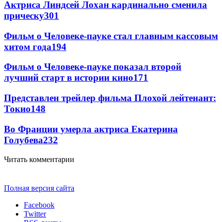
Актриса Линдсей Лохан кардинально сменила
прическу
301
Фильм о Человеке-пауке стал главным кассовым
хитом года
194
Фильм о Человеке-пауке показал второй
лучший старт в истории кино
171
Представлен трейлер фильма Плохой лейтенант:
Токио
148
Во Франции умерла актриса Екатерина
Голубева
23
2
Читать комментарии
Полная версия сайта
Facebook
Twitter