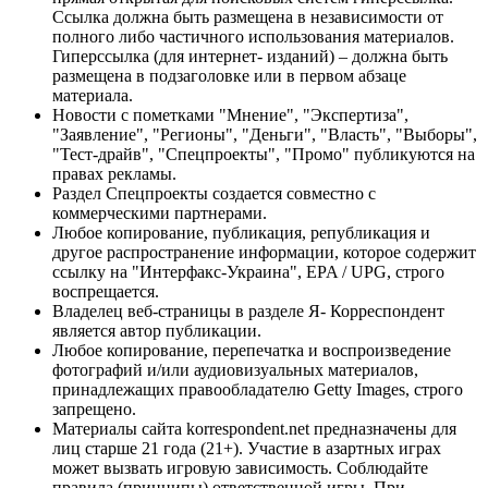
Ссылка должна быть размещена в независимости от
полного либо частичного использования материалов.
Гиперссылка (для интернет- изданий) – должна быть
размещена в подзаголовке или в первом абзаце
материала.
Новости с пометками "Мнение", "Экспертиза",
"Заявление", "Регионы", "Деньги", "Власть", "Выборы",
"Тест-драйв", "Спецпроекты", "Промо" публикуются на
правах рекламы.
Раздел Спецпроекты создается совместно с
коммерческими партнерами.
Любое копирование, публикация, републикация и
другое распространение информации, которое содержит
ссылку на "Интерфакс-Украина", EPA / UPG, строго
воспрещается.
Владелец веб-страницы в разделе Я- Корреспондент
является автор публикации.
Любое копирование, перепечатка и воспроизведение
фотографий и/или аудиовизуальных материалов,
принадлежащих правообладателю Getty Images, строго
запрещено.
Материалы сайта korrespondent.net предназначены для
лиц старше 21 года (21+). Участие в азартных играх
может вызвать игровую зависимость. Соблюдайте
правила (принципы) ответственной игры. При