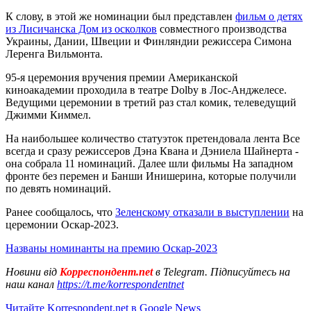
К слову, в этой же номинации был представлен
фильм о детях
из Лисичанска Дом из осколков
совместного производства
Украины, Дании, Швеции и Финляндии режиссера Симона
Леренга Вильмонта.
95-я церемония вручения премии Американской
киноакадемии проходила в театре Dolby в Лос-Анджелесе.
Ведущими церемонии в третий раз стал комик, телеведущий
Джимми Киммел.
На наибольшее количество статуэток претендовала лента Все
всегда и сразу режиссеров Дэна Квана и Дэниела Шайнерта -
она собрала 11 номинаций. Далее шли фильмы На западном
фронте без перемен и Банши Инишерина, которые получили
по девять номинаций.
Ранее сообщалось, что
Зеленскому отказали в выступлении
на
церемонии Оскар-2023.
Названы номинанты на премию Оскар-2023
Новини від
Корреспондент.net
в Telegram. Підписуйтесь на
наш канал
https://t.me/korrespondentnet
Читайте Korrespondent.net в Google News