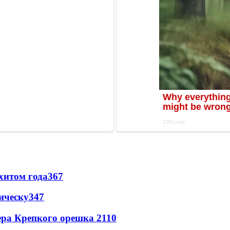
хитом года
367
ическу
347
ера Крепкого орешка 2
110