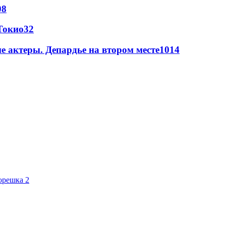
08
Токио
32
 актеры. Депардье на втором месте
10
14
орешка 2