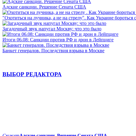
Адские санкции. Решение Сената США
"Охотиться на лучника, а не на стрелу". Как Украине бороться 
Загадочный звук напугал Москву: что это было
Итоги 06.08: Санкции против РФ и дрон в Лейпциге
Банкет генералов. Последствия взрыва в Москве
ВЫБОР РЕДАКТОРА
Сюжет
Адские санкции. Решение Сената США