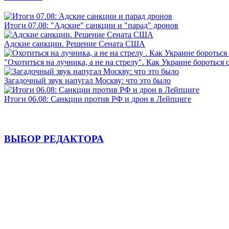
Итоги 07.08: "Адские" санкции и "парад" дронов
Адские санкции. Решение Сената США
"Охотиться на лучника, а не на стрелу". Как Украине бороться 
Загадочный звук напугал Москву: что это было
Итоги 06.08: Санкции против РФ и дрон в Лейпциге
ВЫБОР РЕДАКТОРА