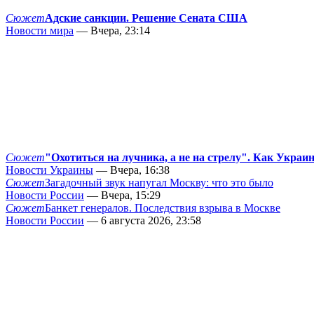
Сюжет
Адские санкции. Решение Сената США
Новости мира
— Вчера, 23:14
Сюжет
"Охотиться на лучника, а не на стрелу". Как Украи
Новости Украины
— Вчера, 16:38
Сюжет
Загадочный звук напугал Москву: что это было
Новости России
— Вчера, 15:29
Сюжет
Банкет генералов. Последствия взрыва в Москве
Новости России
— 6 августа 2026, 23:58