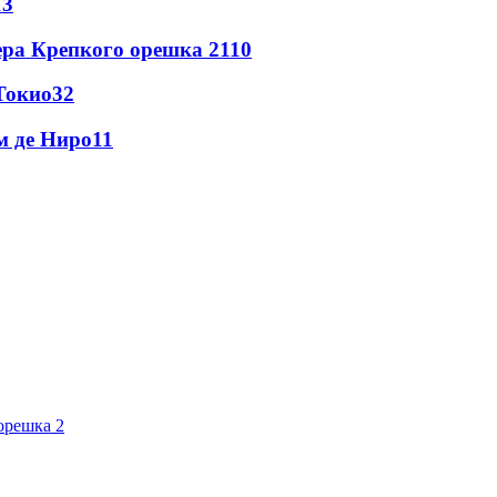
13
ера Крепкого орешка 2
110
Токио
32
м де Ниро
11
орешка 2