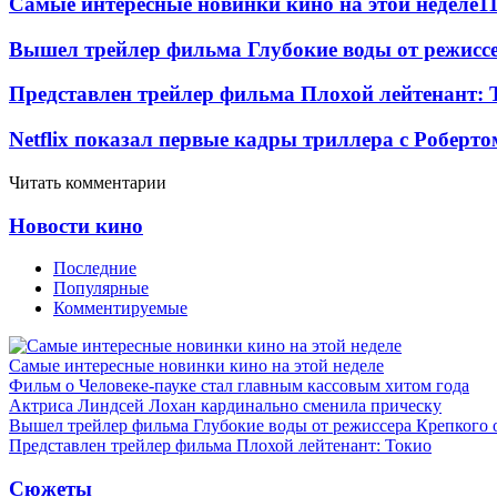
Самые интересные новинки кино на этой неделе
1
Вышел трейлер фильма Глубокие воды от режисс
Представлен трейлер фильма Плохой лейтенант: 
Netflix показал первые кадры триллера с Роберто
Читать комментарии
Новости кино
Последние
Популярные
Комментируемые
Самые интересные новинки кино на этой неделе
Фильм о Человеке-пауке стал главным кассовым хитом года
Актриса Линдсей Лохан кардинально сменила прическу
Вышел трейлер фильма Глубокие воды от режиссера Крепкого 
Представлен трейлер фильма Плохой лейтенант: Токио
Сюжеты