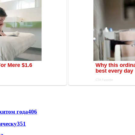
хитом года
406
ическу
351