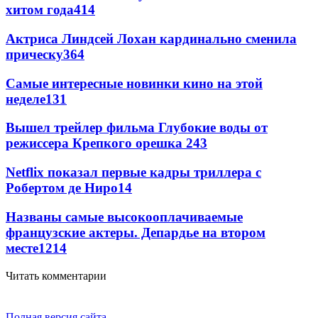
хитом года
414
Актриса Линдсей Лохан кардинально сменила
прическу
364
Самые интересные новинки кино на этой
неделе
131
Вышел трейлер фильма Глубокие воды от
режиссера Крепкого орешка 2
43
Netflix показал первые кадры триллера с
Робертом де Ниро
14
Названы самые высокооплачиваемые
французские актеры. Депардье на втором
месте
12
14
Читать комментарии
Полная версия сайта