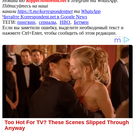
Новини від
Корреспондент.net
в Telegram та WhatsApp.
Підписуйтесь на наші
канали
https://t.me/korrespondentnet
та
WhatsApp
Читайте Korrespondent.net в Google News
ТЕГИ:
пингвин
,
сериалы
,
HBO
,
Бетмен
Если вы заметили ошибку, выделите необходимый текст и
нажмите Ctrl+Enter, чтобы сообщить об этом редакции.