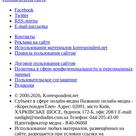
Facebook
Twitter
RSS-ленты
E-mail рассылка
Контакты
Реклама на сайте
Использование материалов korrespondent.net
Правила пользования сайтом
Договор пользования сайтом
Политика в сфере конфиденциальности и персональных
данных
Пользовательское соглашение
Редакция
© 2000-2026, Korrespondent.net
Субъект в сфере онлайн-медиа Название онлайн-медиа -
«КореспонденТ.net» Адрес: 02091, місто Київ,
ХАРКІВСЬКЕ ШОСЕ, будинок 172-Б, офіс 208/1 E-mail:
sunlight@mediadim.com.ua
Телефон: 044-205-43-00
Идентификатор медиа - R40-06068
Использование любых материалов, размещённых на
сайте, разрешается при условии ссылки на