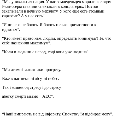
“Мы уникальная нация. У нас земледельцев морили голодом.
Режиссеры ставили спектакли в концлагерях. Поэтов
закапывали в вечную мерзлоту. У кого еще есть атомный
саркофаг? А у нас есть”.
“Я ничего не боюсь. Я боюсь только причастности к
идиотам”.
“Кто имеет право нам, людям, определять минимум?! Те, что
себе назначили максимум”.
"Коли в людини є народ, тоді вона уже людина".
“Ми атомні заложники прогресу.
Вже в нас нема ні лісу, ні небес.
Так і живем од стресу і до стресу,
абетку смерті маємо – АЕС”.
“Нації вмирають не від інфаркту. Спочатку їм відбирає мову”.