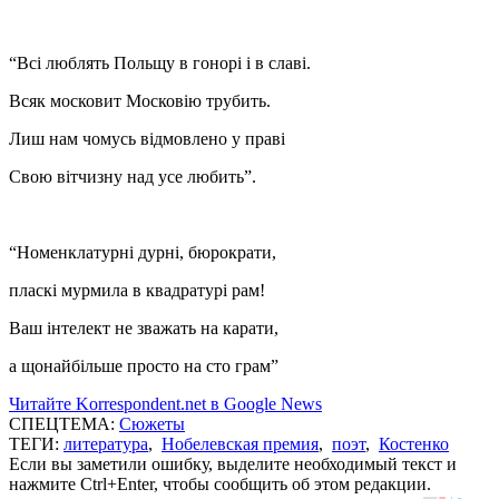
“Всі люблять Польщу в гонорі і в славі.
Всяк московит Московію трубить.
Лиш нам чомусь відмовлено у праві
Свою вітчизну над усе любить”.
“Номенклатурні дурні, бюрократи,
пласкі мурмила в квадратурі рам!
Ваш інтелект не зважать на карати,
а щонайбільше просто на сто грам”
Читайте Korrespondent.net в Google News
СПЕЦТЕМА:
Сюжеты
ТЕГИ:
литература
,
Нобелевская премия
,
поэт
,
Костенко
Если вы заметили ошибку, выделите необходимый текст и
нажмите Ctrl+Enter, чтобы сообщить об этом редакции.