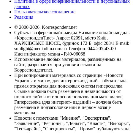
Политика в сфере конфиденциальности и персональных
данных
Пользовательское соглашение
Редакция
© 2000-2026, Korrespondent.net
Субъект в сфере онлайн-медиа Название онлайн-медиа -
«КореспонденТ.net» Адрес: 02091, місто Київ,
ХАРКІВСЬКЕ ШОСЕ, будинок 172-Б, офіс 208/1 E-mail:
sunlight@mediadim.com.ua
Телефон: 044-205-43-00
Идентификатор медиа - R40-06068
Использование любых материалов, размещённых на
сайте, разрешается при условии ссылки на
Корреспондент.net.
При копировании материалов со страницы «Новости
Украины и мира», для интернет-изданий – обязательна
прямая открытая для поисковых систем гиперссылка.
Ссылка должна быть размещена в независимости от
полного либо частичного использования материалов.
Гиперссылка (для интернет- изданий) – должна быть
размещена в подзаголовке или в первом абзаце
материала.
Новости с пометками "Мнение", "Экспертиза",
"Заявление", "Регионы", "Деньги", "Власть", "Выборы",
"Тест-драйв", "Спецпроекты", "Промо" публикуются на