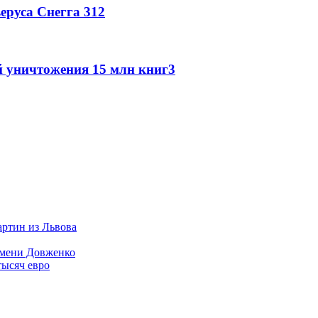
веруса Снегга
3
12
й уничтожения 15 млн книг
3
артин из Львова
имени Довженко
тысяч евро