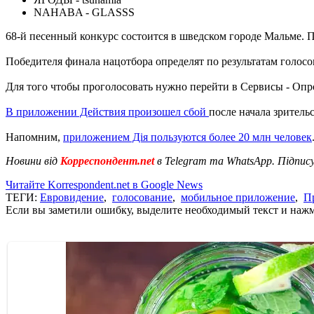
NAHABA - GLASSS
68-й песенный конкурс состоится в шведском городе Мальме. П
Победителя финала нацотбора определят по результатам голосо
Для того чтобы проголосовать нужно перейти в Сервисы - Опр
В приложении Действия произошел сбой
после начала зрител
Напомним,
приложением Дія пользуются более 20 млн человек
Новини від
Корреспондент.net
в Telegram та WhatsApp. Підпис
Читайте Korrespondent.net в Google News
ТЕГИ:
Евровидение
,
голосование
,
мобильное приложение
,
П
Если вы заметили ошибку, выделите необходимый текст и нажми