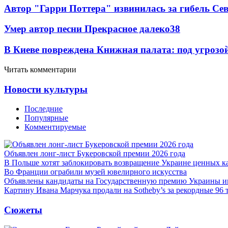
Автор "Гарри Поттера" извинилась за гибель Се
Умер автор песни Прекрасное далеко
3
8
В Киеве повреждена Книжная палата: под угрозо
Читать комментарии
Новости культуры
Последние
Популярные
Комментируемые
Объявлен лонг-лист Букеровской премии 2026 года
В Польше хотят заблокировать возвращение Украине ценных к
Во Франции ограбили музей ювелирного искусства
Объявлены кандидаты на Государственную премию Украины 
Картину Ивана Марчука продали на Sotheby’s за рекордные 96 
Сюжеты