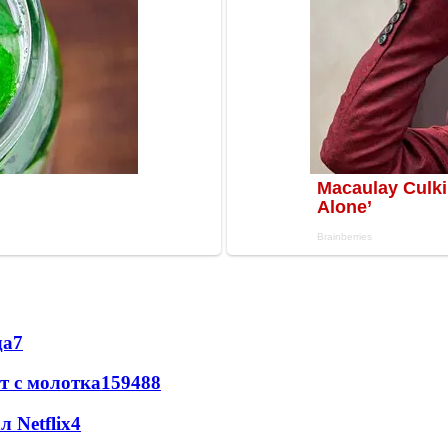
да
7
т с молотка
159
4
88
 Netflix
4