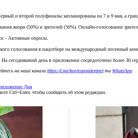
ервый и второй полуфиналы запланированы на 7 и 9 мая, а гранд
вания жюри (50%) и зрителей (50%). Онлайн-голосование зрителе
ос - Активные опросы.
ьского голосования в нацотборе на международный песенный кон
. На сегодняшний день в приложении сосредоточено более 30 се
уйтесь на наші канали
https://t.me/korrespondentnet
та
WhatsApp
риложение Дия
те Ctrl+Enter, чтобы сообщить об этом редакции.