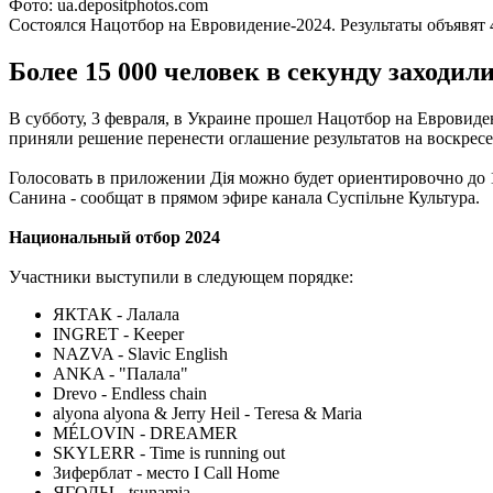
Фото: ua.depositphotos.com
Состоялся Нацотбор на Евровидение-2024. Результаты объявят 
Более 15 000 человек в секунду заходил
В субботу, 3 февраля, в Украине прошел Нацотбор на Евровиден
приняли решение перенести оглашение результатов на воскресен
Голосовать в приложении Дія можно будет ориентировочно до 
Санина - сообщат в прямом эфире канала Суспільне Культура.
Национальный отбор 2024
Участники выступили в следующем порядке:
ЯКТАК - Лалала
INGRET - Keeper
NAZVA - Slavic English
ANKA - "Палала"
Drevo - Endless chain
alyona alyona & Jerry Heil - Teresa & Maria
MÉLOVIN - DREAMER
SKYLERR - Time is running out
Зиферблат - место I Call Home
ЯГОДЫ - tsunamia