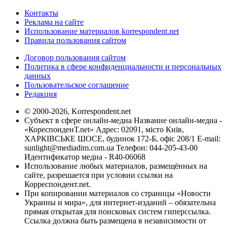
Контакты
Реклама на сайте
Использование материалов korrespondent.net
Правила пользования сайтом
Договор пользования сайтом
Политика в сфере конфиденциальности и персональных
данных
Пользовательское соглашение
Редакция
© 2000-2026, Korrespondent.net
Субъект в сфере онлайн-медиа Название онлайн-медиа -
«КореспонденТ.net» Адрес: 02091, місто Київ,
ХАРКІВСЬКЕ ШОСЕ, будинок 172-Б, офіс 208/1 E-mail:
sunlight@mediadim.com.ua
Телефон: 044-205-43-00
Идентификатор медиа - R40-06068
Использование любых материалов, размещённых на
сайте, разрешается при условии ссылки на
Корреспондент.net.
При копировании материалов со страницы «Новости
Украины и мира», для интернет-изданий – обязательна
прямая открытая для поисковых систем гиперссылка.
Ссылка должна быть размещена в независимости от