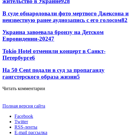
жительство в Украине
9
28
В суде обнародовали фото мертвого Джексона и
неизвестную ранее аудиозапись с его голосом
8
2
Украина завоевала бронзу на Детском
Евровидении-2024
7
Tokio Hotel отменили концерт в Санкт-
Петербурге
6
На 50 Cent подали в суд за пропаганду
гангстерского образа жизни
5
Читать комментарии
Полная версия сайта
Facebook
Twitter
RSS-ленты
E-mail рассылка