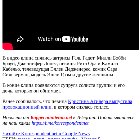
В видео клипа снялись актрисы Галь Гадот, Милли Бобби
Браун, Дженнифер Лопес, певицы Рита Ора и Камила
Кабельо, телеведущая Эллен Дедженерес, комик Сара
Сильверман, модель Эшли Грэм и другие женщины.
В конце клипа появляются супруга солиста группы и его
дочь, которых он обнимает.
Ранее сообщалось, что певица
Кристина Агилера выпустила
провокационный клип
, в котором снялась топлес.
Новости от
Корреспондент.net
в Telegram. Подписывайтесь
на наш канал
https://t.me/korrespondentnet
Читайте Korrespondent.net в Google News