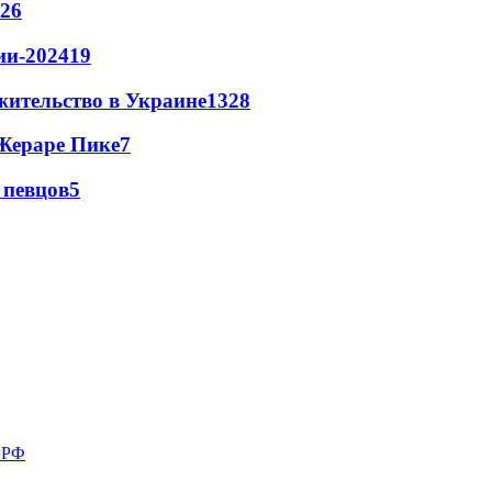
26
ии-2024
19
жительство в Украине
13
28
Жераре Пике
7
 певцов
5
в РФ