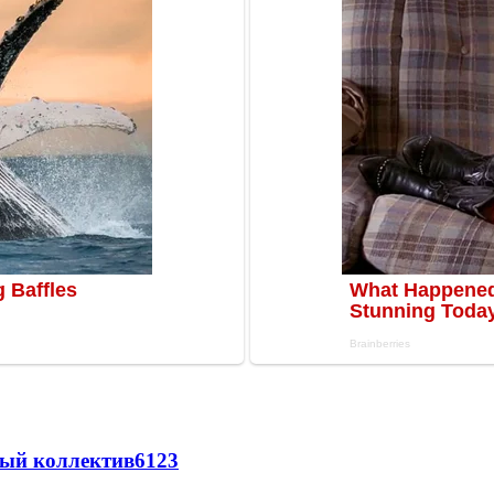
вый коллектив
61
23