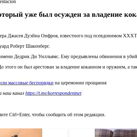
ntacion
торый уже был осужден за владение кок
пера Джасея Дуэйна Онфроя, известного под псевдонимом XXXTe
ард Роберт Шакенберг.
имени Дедрик Ди Уилльямс. Ему предъявлены обвинения в убий
о этого он был арестован за владение кокаином и оружием, а т
или массовые беспорядки
на церемонии прощания
а наш канал
https://t.me/korrespondentnet
те Ctrl+Enter, чтобы сообщить об этом редакции.