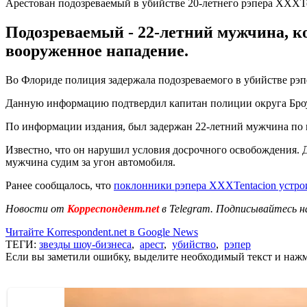
Арестован подозреваемый в убийстве 20-летнего рэпера XXXTe
Подозреваемый - 22-летний мужчина, ко
вооруженное нападение.
Во Флориде полиция задержала подозреваемого в убийстве рэ
Данную информацию подтвердил капитан полиции округа Броу
По информации издания, был задержан 22-летний мужчина по 
Известно, что он нарушил условия досрочного освобождения. Д
мужчина судим за угон автомобиля.
Ранее сообщалось, что
поклонники рэпера XXXTentacion устро
Новости от
Корреспондент.net
в Telegram. Подписывайтесь н
Читайте Korrespondent.net в Google News
ТЕГИ:
звезды шоу-бизнеса
,
арест
,
убийство
,
рэпер
Если вы заметили ошибку, выделите необходимый текст и нажми