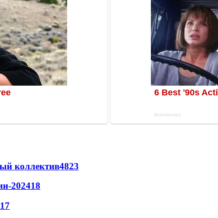
вый коллектив
48
23
ии-2024
18
17