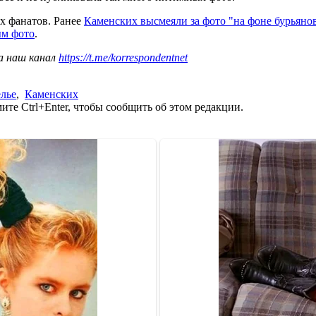
х фанатов. Ранее
Каменских высмеяли за фото "на фоне бурьяно
ым фото
.
а наш канал
https://t.me/korrespondentnet
лье
,
Каменских
те Ctrl+Enter, чтобы сообщить об этом редакции.