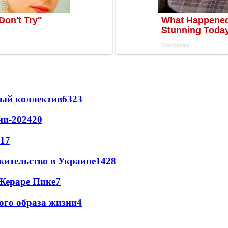
вый коллектив
63
23
ии-2024
20
17
жительство в Украине
14
28
Жераре Пике
7
кого образа жизни
4