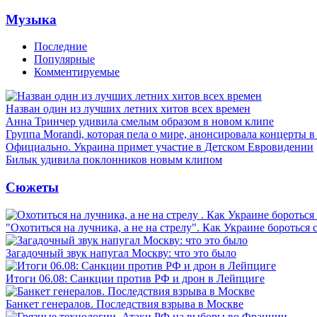
Музыка
Последние
Популярные
Комментируемые
Назван один из лучших летних хитов всех времен
Анна Тринчер удивила смелым образом в новом клипе
Группа Morandi, которая пела о мире, анонсировала концерты 
Официально. Украина примет участие в Детском Евровидении
Билык удивила поклонников новым клипом
Сюжеты
"Охотиться на лучника, а не на стрелу". Как Украине бороться 
Загадочный звук напугал Москву: что это было
Итоги 06.08: Санкции против РФ и дрон в Лейпциге
Банкет генералов. Последствия взрыва в Москве