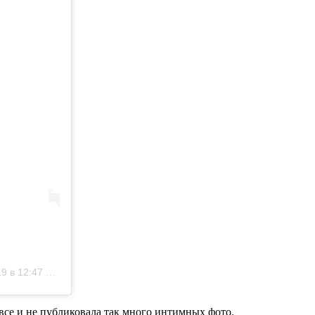
 в 12:47 PDT
все и не публиковала так много интимных фото.