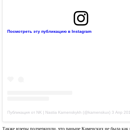
Посмотреть эту публикацию в Instagram
Публикация от NK | Nastia Kamenskykh (@kamenskux)
3 Апр 2019
Также юзеры подчеркнули, что раньше Каменских не была как 