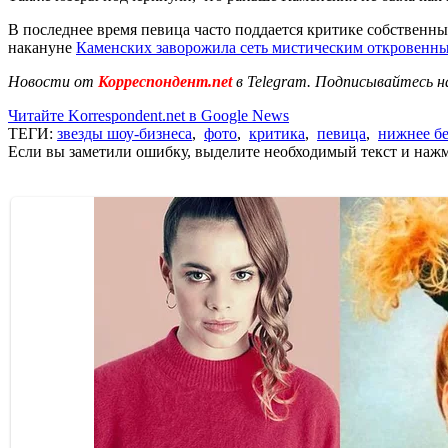
В последнее время певица часто поддается критике собственны
накануне
Каменских заворожила сеть мистическим откровенн
Новости от
Корреспондент.net
в Telegram. Подписывайтесь н
Читайте Korrespondent.net в Google News
ТЕГИ:
звезды шоу-бизнеса
,
фото
,
критика
,
певица
,
нижнее бе
Если вы заметили ошибку, выделите необходимый текст и нажми