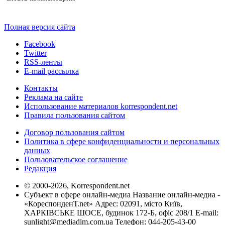
Полная версия сайта
Facebook
Twitter
RSS-ленты
E-mail рассылка
Контакты
Реклама на сайте
Использование материалов korrespondent.net
Правила пользования сайтом
Договор пользования сайтом
Политика в сфере конфиденциальности и персональных
данных
Пользовательское соглашение
Редакция
© 2000-2026, Korrespondent.net
Субъект в сфере онлайн-медиа Название онлайн-медиа -
«КореспонденТ.net» Адрес: 02091, місто Київ,
ХАРКІВСЬКЕ ШОСЕ, будинок 172-Б, офіс 208/1 E-mail:
sunlight@mediadim.com.ua
Телефон: 044-205-43-00