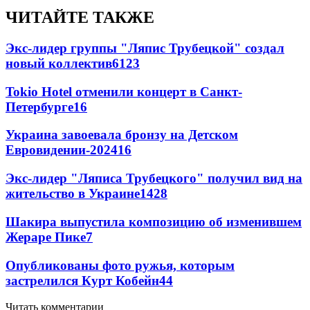
ЧИТАЙТЕ ТАКЖЕ
Экс-лидер группы "Ляпис Трубецкой" создал
новый коллектив
61
23
Tokio Hotel отменили концерт в Санкт-
Петербурге
16
Украина завоевала бронзу на Детском
Евровидении-2024
16
Экс-лидер "Ляписа Трубецкого" получил вид на
жительство в Украине
14
28
Шакира выпустила композицию об изменившем
Жераре Пике
7
Опубликованы фото ружья, которым
застрелился Курт Кобейн
4
4
Читать комментарии