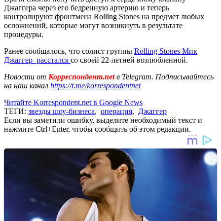
Джаггера через его бедренную артерию и теперь
контролируют фронтмена Rolling Stones на предмет любых
осложнений, которые могут возникнуть в результате
процедуры.
Ранее сообщалось, что солист группы
Rolling Stones Мик
Джаггер расстался
со своей 22-летней возлюбленной.
Новости от
Корреспондент.net
в Telegram. Подписывайтесь
на наш канал
https://t.me/korrespondentnet
Читайте Korrespondent.net в Google News
ТЕГИ:
звезды шоу-бизнеса
,
операция
,
Джаггер
Если вы заметили ошибку, выделите необходимый текст и
нажмите Ctrl+Enter, чтобы сообщить об этом редакции.