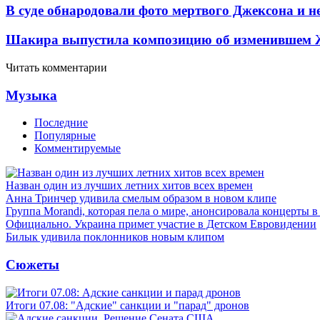
В суде обнародовали фото мертвого Джексона и не
Шакира выпустила композицию об изменившем 
Читать комментарии
Музыка
Последние
Популярные
Комментируемые
Назван один из лучших летних хитов всех времен
Анна Тринчер удивила смелым образом в новом клипе
Группа Morandi, которая пела о мире, анонсировала концерты 
Официально. Украина примет участие в Детском Евровидении
Билык удивила поклонников новым клипом
Сюжеты
Итоги 07.08: "Адские" санкции и "парад" дронов