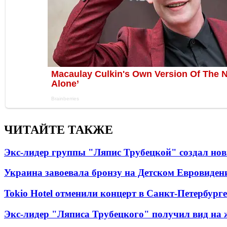
ЧИТАЙТЕ ТАКЖЕ
Экс-лидер группы "Ляпис Трубецкой" создал но
Украина завоевала бронзу на Детском Евровиден
Tokio Hotel отменили концерт в Санкт-Петербурге
Экс-лидер "Ляписа Трубецкого" получил вид на 