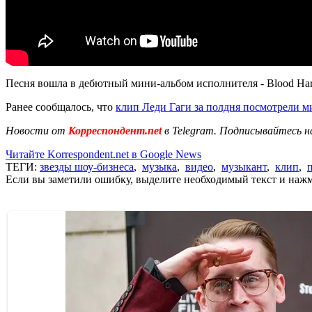
Песня вошла в дебютный мини-альбом исполнителя - Blood Har
Ранее сообщалось, что
клип Леди Гаги за полдня посмотрели м
Новости от
Корреспондент.net
в Telegram. Подписывайтесь н
Читайте Korrespondent.net в Google News
ТЕГИ:
звезды шоу-бизнеса
,
музыка
,
видео
,
музыкант
,
клип
,
Если вы заметили ошибку, выделите необходимый текст и нажми