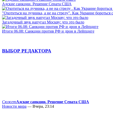
Адские санкции. Решение Сената США
"Охотиться на лучника, а не на стрелу". Как Украине бороться 
Загадочный звук напугал Москву: что это было
Итоги 06.08: Санкции против РФ и дрон в Лейпциге
ВЫБОР РЕДАКТОРА
Сюжет
Адские санкции. Решение Сената США
Новости мира
— Вчера, 23:14