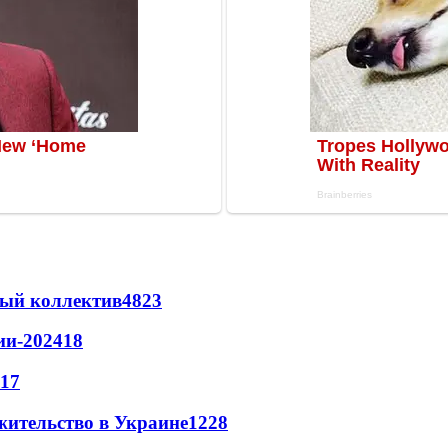
вый коллектив
48
23
ии-2024
18
17
жительство в Украине
12
28