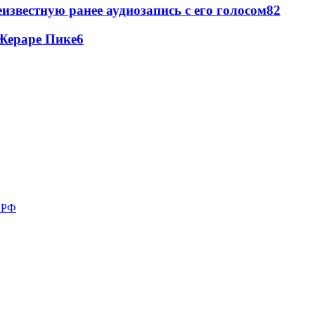
известную ранее аудиозапись с его голосом
8
2
Жераре Пике
6
в РФ