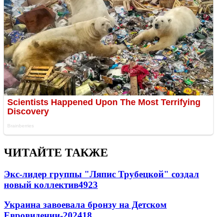
ЧИТАЙТЕ ТАКЖЕ
Экс-лидер группы "Ляпис Трубецкой" создал
новый коллектив
49
23
Украина завоевала бронзу на Детском
Евровидении-2024
18