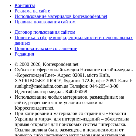
Контакты
Реклама на сайте
Использование материалов korrespondent.net
Правила пользования сайтом
Договор пользования сайтом
Политика в сфере конфиденциальности и персональных
данных
Пользовательское соглашение
Редакция
© 2000-2026, Korrespondent.net
Субъект в сфере онлайн-медиа Название онлайн-медиа -
«КореспонденТ.net» Адрес: 02091, місто Київ,
ХАРКІВСЬКЕ ШОСЕ, будинок 172-Б, офіс 208/1 E-mail:
sunlight@mediadim.com.ua
Телефон: 044-205-43-00
Идентификатор медиа - R40-06068
Использование любых материалов, размещённых на
сайте, разрешается при условии ссылки на
Корреспондент.net.
При копировании материалов со страницы «Новости
Украины и мира», для интернет-изданий – обязательна
прямая открытая для поисковых систем гиперссылка.
Ссылка должна быть размещена в независимости от
полного либо частичного использования материалов.