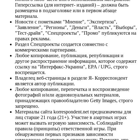
Гиперссылка (для интернет- изданий) – должна быть
размещена в подзаголовке или в первом абзаце
материала.
Новости с пометками "Мнение", "Экспертиза",
"Заявление", "Регионы", "Деньги", "Власть", "Выборы",
"Тест-драйв", "Спецпроекты", "Промо" публикуются на
правах рекламы.
Раздел Спецпроекты создается совместно с
коммерческими партнерами.
Любое копирование, публикация, републикация и
другое распространение информации, которое содержит
ссылку на "Интерфакс-Украина", EPA / UPG, строго
воспрещается.
Владелец веб-страницы в разделе Я- Корреспондент
является автор публикации.
Любое копирование, перепечатка и воспроизведение
фотографий и/или аудиовизуальных материалов,
принадлежащих правообладателю Getty Images, строго
запрещено.
Материалы сайта korrespondent.net предназначены для
лиц старше 21 года (21+). Участие в азартных играх
может вызвать игровую зависимость. Соблюдайте
правила (принципы) ответственной игры. При
обнаружении первых признаков зависимости
немедленно обратитесь к специалисту. Помните, что