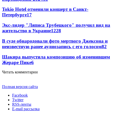
Tokio Hotel отменили концерт в Санкт-
Петербурге
17
Экс-лидер "Ляписа Трубецкого" получил вид на
жительство в Украине
12
28
В суде обнародовали фото мертвого Джексона и
неизвестную ранее аудиозапись с его голосом
8
2
Шакира выпустила композицию об изменившем
Жераре Пике
6
Читать комментарии
Полная версия сайта
Facebook
Twitter
RSS-ленты
E-mail рассылка