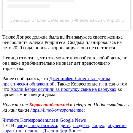
Публикация от Ellen DeGeneres (@theellenshow)
6 Апр 2020 в 6:35 PDT
Также Лопрес должна была выйти замуж за своего жениха
бейсболиста Алекса Родригеса. Свадьба планировалась на
лето 2020 года, но из-за коронавируса она не состоится.
Певица отметила, что это может произойти в любой день, но
она даже приблизительно не знает дат предстоящего
торжества.
Ранее сообщалось, что
Дженнифер Лопес выступила
практически обнаженной
. Также Корреспондент писал о том,
что
Холли Берри осудили за прогулку сына на каблуках
во
время самоизоляции дома.
Новости от
Корреспондент.net
в Telegram. Подписывайтесь
на наш канал
https://t.me/korrespondentnet
Читайте Korrespondent.net в Google News
ТЕГИ:
звезды шоу-бизнеса
,
дети
,
свадьба
,
видео
,
обучение
,
карантин
,
певица
,
Дженнифер Лопес