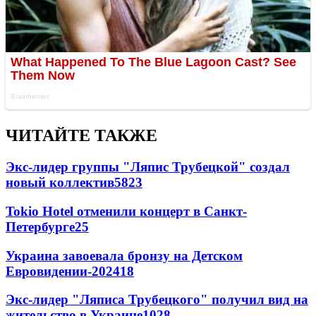
ЧИТАЙТЕ ТАКЖЕ
Экс-лидер группы "Ляпис Трубецкой" создал
новый коллектив
58
23
Tokio Hotel отменили концерт в Санкт-
Петербурге
25
Украина завоевала бронзу на Детском
Евровидении-2024
18
Экс-лидер "Ляписа Трубецкого" получил вид на
жительство в Украине
10
28