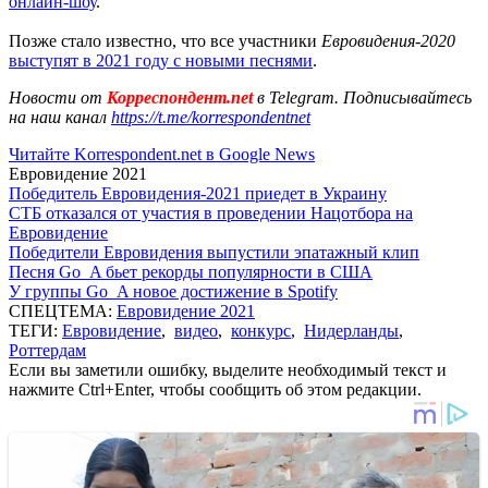
онлайн-шоу
.
Позже стало известно, что все участники
Евровидения-2020
выступят в 2021 году с новыми песнями
.
Новости от
Корреспондент.net
в Telegram. Подписывайтесь
на наш канал
https://t.me/korrespondentnet
Читайте Korrespondent.net в Google News
Евровидение 2021
Победитель Евровидения-2021 приедет в Украину
СТБ отказался от участия в проведении Нацотбора на
Евровидение
Победители Евровидения выпустили эпатажный клип
Песня Go_A бьет рекорды популярности в США
У группы Go_A новое достижение в Spotify
СПЕЦТЕМА:
Евровидение 2021
ТЕГИ:
Евровидение
,
видео
,
конкурс
,
Нидерланды
,
Роттердам
Если вы заметили ошибку, выделите необходимый текст и
нажмите Ctrl+Enter, чтобы сообщить об этом редакции.