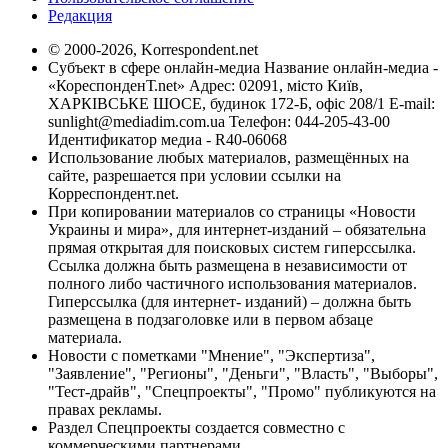
Редакция
© 2000-2026, Korrespondent.net
Субъект в сфере онлайн-медиа Название онлайн-медиа -
«КореспонденТ.net» Адрес: 02091, місто Київ,
ХАРКІВСЬКЕ ШОСЕ, будинок 172-Б, офіс 208/1 E-mail:
sunlight@mediadim.com.ua
Телефон: 044-205-43-00
Идентификатор медиа - R40-06068
Использование любых материалов, размещённых на
сайте, разрешается при условии ссылки на
Корреспондент.net.
При копировании материалов со страницы «Новости
Украины и мира», для интернет-изданий – обязательна
прямая открытая для поисковых систем гиперссылка.
Ссылка должна быть размещена в независимости от
полного либо частичного использования материалов.
Гиперссылка (для интернет- изданий) – должна быть
размещена в подзаголовке или в первом абзаце
материала.
Новости с пометками "Мнение", "Экспертиза",
"Заявление", "Регионы", "Деньги", "Власть", "Выборы",
"Тест-драйв", "Спецпроекты", "Промо" публикуются на
правах рекламы.
Раздел Спецпроекты создается совместно с
коммерческими партнерами.