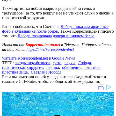
Также артистка поблагодарила родителей за гены, а
"ретушеров" за то, что вокруг нее не утихают слухи о любви к
пластической хирургии.
Ранее сообщалось, что Светлана
Лобода показала архивные
фото в купальнике после родов
. Также Корреспондент писал о
том, что
Лобода позировала дочери в нижнем белье
.
Новости от
Корреспондент.net
в Telegram. Подписывайтесь
на наш канал
https://t.me/korrespondentnet
Читайте Korrespondent.net в Google News
ТЕГИ:
звезды шоу-бизнеса
,
фото
,
слухи
,
Лобода
,
пластическая хирургия
,
певица
,
обвинения
,
пластика
,
пластика лица
,
Светлана Лобода
Если вы заметили ошибку, выделите необходимый текст и
нажмите Ctrl+Enter, чтобы сообщить об этом редакции.