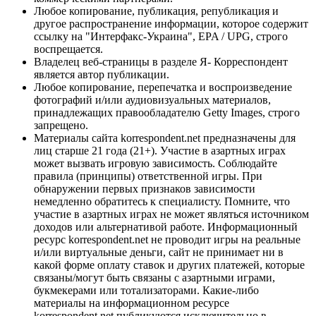
Любое копирование, публикация, републикация и
другое распространение информации, которое содержит
ссылку на "Интерфакс-Украина", EPA / UPG, строго
воспрещается.
Владелец веб-страницы в разделе Я- Корреспондент
является автор публикации.
Любое копирование, перепечатка и воспроизведение
фотографий и/или аудиовизуальных материалов,
принадлежащих правообладателю Getty Images, строго
запрещено.
Материалы сайта korrespondent.net предназначены для
лиц старше 21 года (21+). Участие в азартных играх
может вызвать игровую зависимость. Соблюдайте
правила (принципы) ответственной игры. При
обнаружении первых признаков зависимости
немедленно обратитесь к специалисту. Помните, что
участие в азартных играх не может являться источником
доходов или альтернативой работе. Информационный
ресурс korrespondent.net не проводит игры на реальные
и/или виртуальные деньги, сайт не принимает ни в
какой форме оплату ставок и других платежей, которые
связаны/могут быть связаны с азартными играми,
букмекерами или тотализаторами. Какие-либо
материалы на информационном ресурсе
korrespondent.net публикуются исключительно в