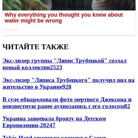
ЧИТАЙТЕ ТАКЖЕ
Экс-лидер группы "Ляпис Трубецкой" создал
новый коллектив
25
23
Экс-лидер "Ляписа Трубецкого" получил вид на
жительство в Украине
9
28
В суде обнародовали фото мертвого Джексона и
неизвестную ранее аудиозапись с его голосом
8
2
Украина завоевала бронзу на Детском
Евровидении-2024
7
Tokio Hotel отменили концерт в Санкт-