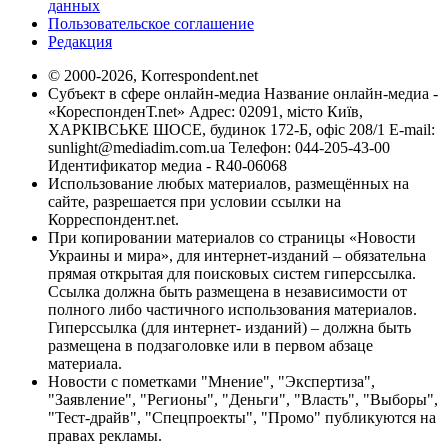
данных
Пользовательское соглашение
Редакция
© 2000-2026, Korrespondent.net
Субъект в сфере онлайн-медиа Название онлайн-медиа -
«КореспонденТ.net» Адрес: 02091, місто Київ,
ХАРКІВСЬКЕ ШОСЕ, будинок 172-Б, офіс 208/1 E-mail:
sunlight@mediadim.com.ua
Телефон: 044-205-43-00
Идентификатор медиа - R40-06068
Использование любых материалов, размещённых на
сайте, разрешается при условии ссылки на
Корреспондент.net.
При копировании материалов со страницы «Новости
Украины и мира», для интернет-изданий – обязательна
прямая открытая для поисковых систем гиперссылка.
Ссылка должна быть размещена в независимости от
полного либо частичного использования материалов.
Гиперссылка (для интернет- изданий) – должна быть
размещена в подзаголовке или в первом абзаце
материала.
Новости с пометками "Мнение", "Экспертиза",
"Заявление", "Регионы", "Деньги", "Власть", "Выборы",
"Тест-драйв", "Спецпроекты", "Промо" публикуются на
правах рекламы.