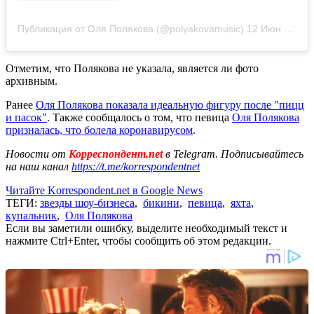
Публикация от Оля Полякова (@polyakovamusic)
12 Июн 2020 в 6:58 PDT
Отметим, что Полякова не указала, является ли фото
архивным.
Ранее
Оля Полякова показала идеальную фигуру после "пицц
и пасок"
. Также сообщалось о том, что певица
Оля Полякова
призналась, что болела коронавирусом
.
Новости от
Корреспондент.net
в Telegram. Подписывайтесь
на наш канал
https://t.me/korrespondentnet
Читайте Korrespondent.net в Google News
ТЕГИ:
звезды шоу-бизнеса
,
бикини
,
певица
,
яхта
,
купальник
,
Оля Полякова
Если вы заметили ошибку, выделите необходимый текст и
нажмите Ctrl+Enter, чтобы сообщить об этом редакции.