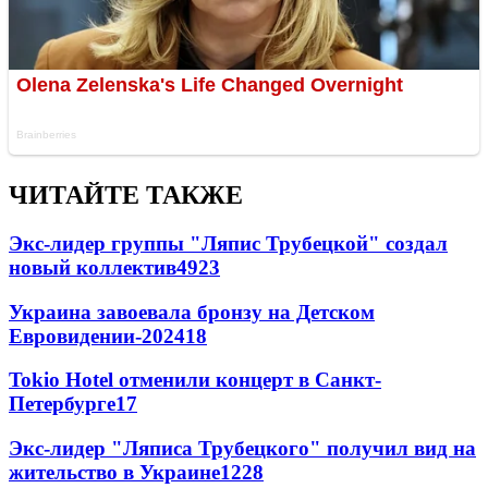
ЧИТАЙТЕ ТАКЖЕ
Экс-лидер группы "Ляпис Трубецкой" создал
новый коллектив
49
23
Украина завоевала бронзу на Детском
Евровидении-2024
18
Tokio Hotel отменили концерт в Санкт-
Петербурге
17
Экс-лидер "Ляписа Трубецкого" получил вид на
жительство в Украине
12
28