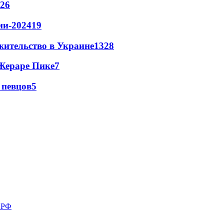
26
ии-2024
19
жительство в Украине
13
28
Жераре Пике
7
 певцов
5
в РФ