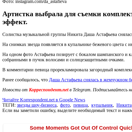
Фото: instagram.com/da_astafieva
Артистка выбрала для съемки комплект 
эффект.
Солистка музыкальной группы Никита Даша Астафьева снялась 
На снимках звезда появляется в купальнике бежевого цвета с 
На одном фото Астафьева позирует с бокалом шампанского и к
собранными в пучок волосами и солнцезащитными очками.
В комментарии певица прорекламировала загородный комплекс
Ранее сообщалось, что
Даша Астафьева снялась в жемчужном б
Новости от
Корреспондент.net
в Telegram. Подписывайтесь н
Читайте Korrespondent.net в Google News
ТЕГИ:
звезды шоу-бизнеса
,
фото
,
певица
,
купальник
,
Никита
Если вы заметили ошибку, выделите необходимый текст и нажми