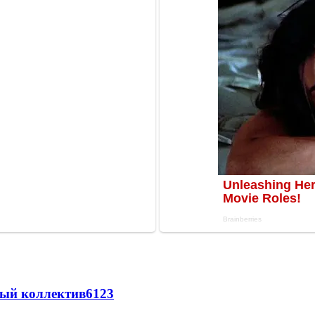
вый коллектив
61
23