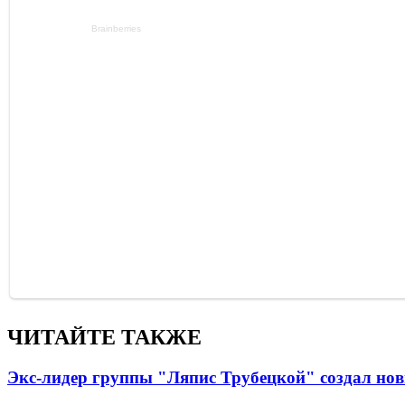
ЧИТАЙТЕ ТАКЖЕ
Экс-лидер группы "Ляпис Трубецкой" создал но