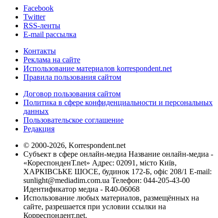
Facebook
Twitter
RSS-ленты
E-mail рассылка
Контакты
Реклама на сайте
Использование материалов korrespondent.net
Правила пользования сайтом
Договор пользования сайтом
Политика в сфере конфиденциальности и персональных
данных
Пользовательское соглашение
Редакция
© 2000-2026, Korrespondent.net
Субъект в сфере онлайн-медиа Название онлайн-медиа -
«КореспонденТ.net» Адрес: 02091, місто Київ,
ХАРКІВСЬКЕ ШОСЕ, будинок 172-Б, офіс 208/1 E-mail:
sunlight@mediadim.com.ua
Телефон: 044-205-43-00
Идентификатор медиа - R40-06068
Использование любых материалов, размещённых на
сайте, разрешается при условии ссылки на
Корреспондент.net.