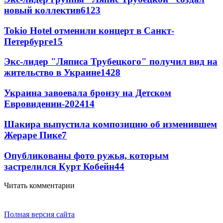
новый коллектив
61
23
Tokio Hotel отменили концерт в Санкт-
Петербурге
15
Экс-лидер "Ляписа Трубецкого" получил вид на
жительство в Украине
14
28
Украина завоевала бронзу на Детском
Евровидении-2024
14
Шакира выпустила композицию об изменившем
Жераре Пике
7
Опубликованы фото ружья, которым
застрелился Курт Кобейн
4
4
Читать комментарии
Полная версия сайта