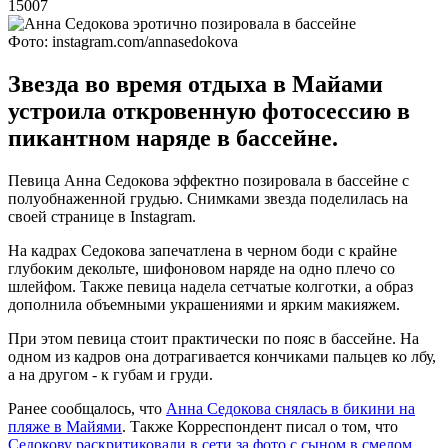
15007
Фото: instagram.com/annasedokova
Звезда во время отдыха в Майами
устроила откровенную фотосессию в
пикантном наряде в бассейне.
Певица Анна Седокова эффектно позировала в бассейне с
полуобнаженной грудью. Снимками звезда поделилась на
своей странице в Instagram.
На кадрах Седокова запечатлена в черном боди с крайне
глубоким декольте, шифоновом наряде на одно плечо со
шлейфом. Также певица надела сетчатые колготки, а образ
дополнила объемными украшениями и ярким макияжем.
При этом певица стоит практически по пояс в бассейне. На
одном из кадров она дотрагивается кончиками пальцев ко лбу,
а на другом - к губам и груди.
Ранее сообщалось, что
Анна Седокова снялась в бикини на
пляже в Майями
. Также Корреспондент писал о том, что
Седокову раскритиковали в сети за фото с сыном в смелом