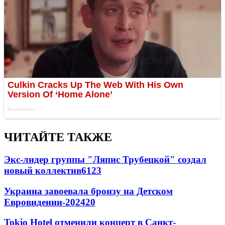
ЧИТАЙТЕ ТАКЖЕ
Экс-лидер группы "Ляпис Трубецкой" создал
новый коллектив
61
23
Украина завоевала бронзу на Детском
Евровидении-2024
20
Tokio Hotel отменили концерт в Санкт-