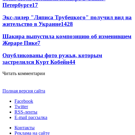
Петербурге
17
Экс-лидер "Ляписа Трубецкого" получил вид на
жительство в Украине
14
28
Шакира выпустила композицию об изменившем
Жераре Пике
7
Опубликованы фото ружья, которым
застрелился Курт Кобейн
4
4
Читать комментарии
Полная версия сайта
Facebook
Twitter
RSS-ленты
E-mail рассылка
Контакты
Реклама на сайте