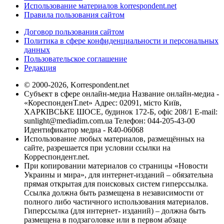
Использование материалов korrespondent.net
Правила пользования сайтом
Договор пользования сайтом
Политика в сфере конфиденциальности и персональных
данных
Пользовательское соглашение
Редакция
© 2000-2026, Korrespondent.net
Субъект в сфере онлайн-медиа Название онлайн-медиа -
«КореспонденТ.net» Адрес: 02091, місто Київ,
ХАРКІВСЬКЕ ШОСЕ, будинок 172-Б, офіс 208/1 E-mail:
sunlight@mediadim.com.ua
Телефон: 044-205-43-00
Идентификатор медиа - R40-06068
Использование любых материалов, размещённых на
сайте, разрешается при условии ссылки на
Корреспондент.net.
При копировании материалов со страницы «Новости
Украины и мира», для интернет-изданий – обязательна
прямая открытая для поисковых систем гиперссылка.
Ссылка должна быть размещена в независимости от
полного либо частичного использования материалов.
Гиперссылка (для интернет- изданий) – должна быть
размещена в подзаголовке или в первом абзаце