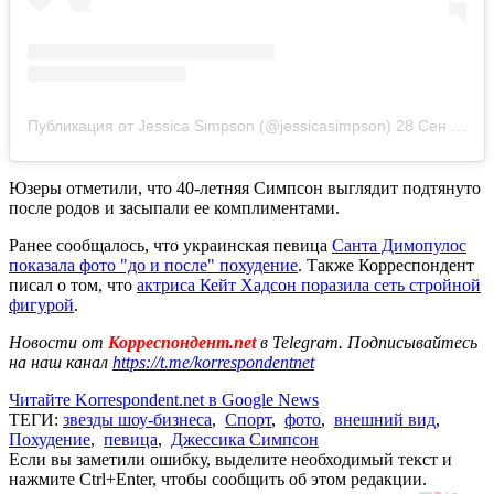
Публикация от Jessica Simpson (@jessicasimpson)
28 Сен 2020 в 4:55 PDT
Юзеры отметили, что 40-летняя Симпсон выглядит подтянуто
после родов и засыпали ее комплиментами.
Ранее сообщалось, что украинская певица
Санта Димопулос
показала фото "до и после" похудение
. Также Корреспондент
писал о том, что
актриса Кейт Хадсон поразила сеть стройной
фигурой
.
Новости от
Корреспондент.net
в Telegram. Подписывайтесь
на наш канал
https://t.me/korrespondentnet
Читайте Korrespondent.net в Google News
ТЕГИ:
звезды шоу-бизнеса
,
Спорт
,
фото
,
внешний вид
,
Похудение
,
певица
,
Джессика Симпсон
Если вы заметили ошибку, выделите необходимый текст и
нажмите Ctrl+Enter, чтобы сообщить об этом редакции.