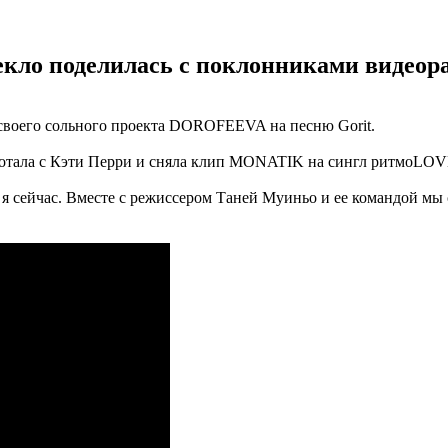
ло поделилась с поклонниками видеораб
своего сольного проекта DOROFEEVA на песню Gorit.
ботала с Кэти Перри и сняла клип MONATIK на сингл ритмоLOV
кая я сейчас. Вместе с режиссером Таней Муиньо и ее командой 