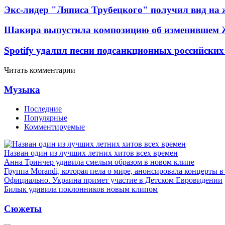
Экс-лидер "Ляписа Трубецкого" получил вид на 
Шакира выпустила композицию об изменившем 
Spotify удалил песни подсанкционных российских
Читать комментарии
Музыка
Последние
Популярные
Комментируемые
Назван один из лучших летних хитов всех времен
Анна Тринчер удивила смелым образом в новом клипе
Группа Morandi, которая пела о мире, анонсировала концерты 
Официально. Украина примет участие в Детском Евровидении
Билык удивила поклонников новым клипом
Сюжеты