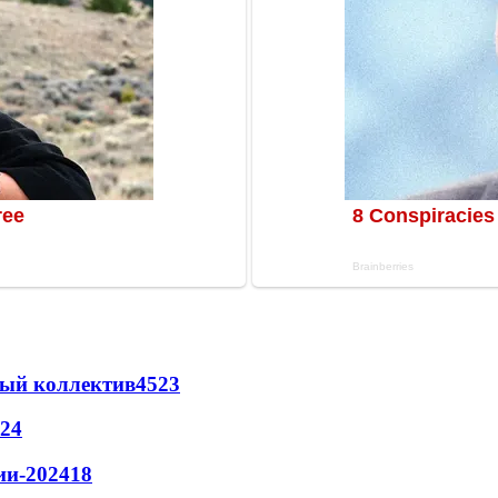
вый коллектив
45
23
24
ии-2024
18