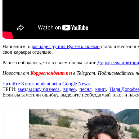
Напомним, о
распаде группы
Время и стекло
стало известно в 
свои карьеры отдельно.
Ранее сообщалось, что в своем новом клипе
Дорофеева повтори
Новости от
Корреспондент.net
в Telegram. Подписывайтесь н
Читайте Korrespondent.net в Google News
ТЕГИ:
звезды шоу-бизнеса
,
видео
,
песня
,
клип
,
Надя Дорофе
Если вы заметили ошибку, выделите необходимый текст и нажми