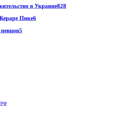
жительство в Украине
8
28
Жераре Пике
6
 певцов
5
в РФ