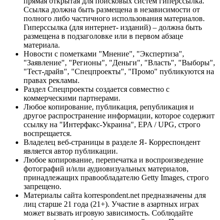
прямая открытая для поисковых систем гиперссылка.
Ссылка должна быть размещена в независимости от
полного либо частичного использования материалов.
Гиперссылка (для интернет- изданий) – должна быть
размещена в подзаголовке или в первом абзаце
материала.
Новости с пометками "Мнение", "Экспертиза",
"Заявление", "Регионы", "Деньги", "Власть", "Выборы",
"Тест-драйв", "Спецпроекты", "Промо" публикуются на
правах рекламы.
Раздел Спецпроекты создается совместно с
коммерческими партнерами.
Любое копирование, публикация, републикация и
другое распространение информации, которое содержит
ссылку на "Интерфакс-Украина", EPA / UPG, строго
воспрещается.
Владелец веб-страницы в разделе Я- Корреспондент
является автор публикации.
Любое копирование, перепечатка и воспроизведение
фотографий и/или аудиовизуальных материалов,
принадлежащих правообладателю Getty Images, строго
запрещено.
Материалы сайта korrespondent.net предназначены для
лиц старше 21 года (21+). Участие в азартных играх
может вызвать игровую зависимость. Соблюдайте