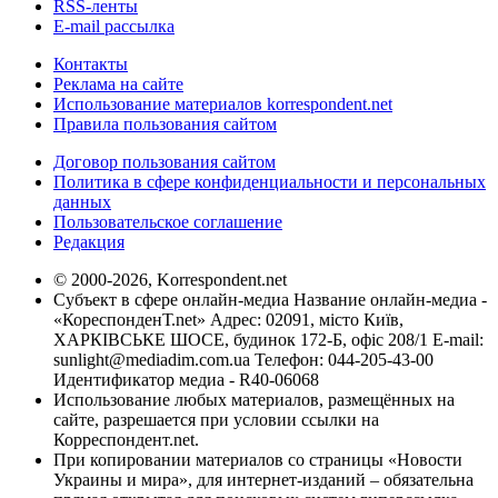
RSS-ленты
E-mail рассылка
Контакты
Реклама на сайте
Использование материалов korrespondent.net
Правила пользования сайтом
Договор пользования сайтом
Политика в сфере конфиденциальности и персональных
данных
Пользовательское соглашение
Редакция
© 2000-2026, Korrespondent.net
Субъект в сфере онлайн-медиа Название онлайн-медиа -
«КореспонденТ.net» Адрес: 02091, місто Київ,
ХАРКІВСЬКЕ ШОСЕ, будинок 172-Б, офіс 208/1 E-mail:
sunlight@mediadim.com.ua
Телефон: 044-205-43-00
Идентификатор медиа - R40-06068
Использование любых материалов, размещённых на
сайте, разрешается при условии ссылки на
Корреспондент.net.
При копировании материалов со страницы «Новости
Украины и мира», для интернет-изданий – обязательна