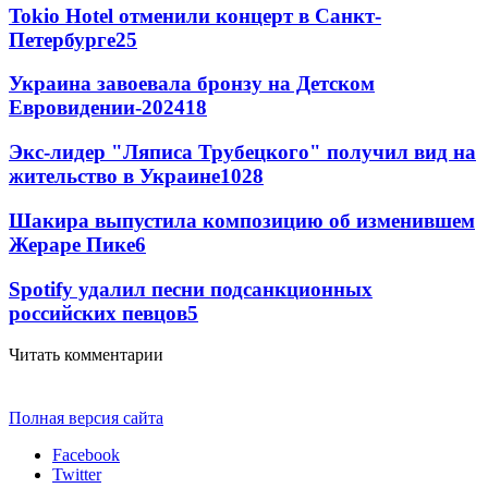
Tokio Hotel отменили концерт в Санкт-
Петербурге
25
Украина завоевала бронзу на Детском
Евровидении-2024
18
Экс-лидер "Ляписа Трубецкого" получил вид на
жительство в Украине
10
28
Шакира выпустила композицию об изменившем
Жераре Пике
6
Spotify удалил песни подсанкционных
российских певцов
5
Читать комментарии
Полная версия сайта
Facebook
Twitter