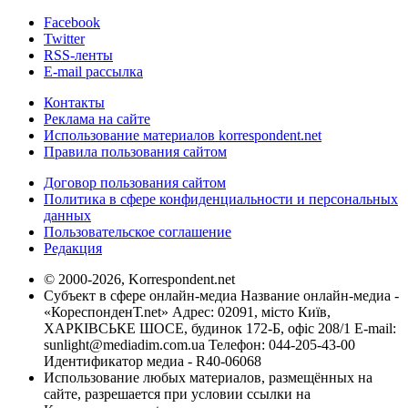
Facebook
Twitter
RSS-ленты
E-mail рассылка
Контакты
Реклама на сайте
Использование материалов korrespondent.net
Правила пользования сайтом
Договор пользования сайтом
Политика в сфере конфиденциальности и персональных
данных
Пользовательское соглашение
Редакция
© 2000-2026, Korrespondent.net
Субъект в сфере онлайн-медиа Название онлайн-медиа -
«КореспонденТ.net» Адрес: 02091, місто Київ,
ХАРКІВСЬКЕ ШОСЕ, будинок 172-Б, офіс 208/1 E-mail:
sunlight@mediadim.com.ua
Телефон: 044-205-43-00
Идентификатор медиа - R40-06068
Использование любых материалов, размещённых на
сайте, разрешается при условии ссылки на