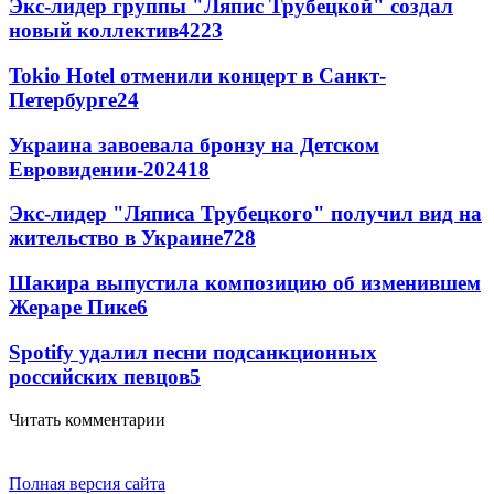
Экс-лидер группы "Ляпис Трубецкой" создал
новый коллектив
42
23
Tokio Hotel отменили концерт в Санкт-
Петербурге
24
Украина завоевала бронзу на Детском
Евровидении-2024
18
Экс-лидер "Ляписа Трубецкого" получил вид на
жительство в Украине
7
28
Шакира выпустила композицию об изменившем
Жераре Пике
6
Spotify удалил песни подсанкционных
российских певцов
5
Читать комментарии
Полная версия сайта