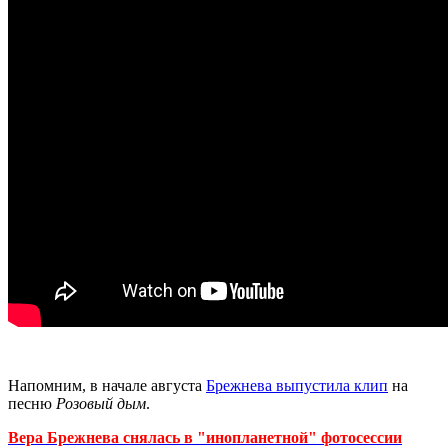
Напомним, в начале августа
Брежнева выпустила клип
на
песню
Розовый дым
.
Вера Брежнева снялась в "инопланетной" фотосессии