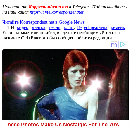
Новости от
Корреспондент.net
в Telegram. Подписывайтесь
на наш канал
https://t.me/korrespondentnet
Читайте Korrespondent.net в Google News
ТЕГИ:
видео
,
виагра
,
песня
,
клип
,
Вера Брежнева
,
ремейк
Если вы заметили ошибку, выделите необходимый текст и
нажмите Ctrl+Enter, чтобы сообщить об этом редакции.