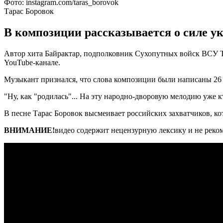
Фото: instagram.com/taras_borovok
Тарас Боровок
В композиции рассказывается о силе у
Автор хита Байрактар, подполковник Сухопутных войск ВСУ Та
YouTube-канале.
Музыкант признался, что слова композиции были написаны 26 
"Ну, как "родилась"... На эту народно-дворовую мелодию уже кт
В песне Тарас Боровок высмеивает российских захватчиков, к
ВНИМАНИЕ!
видео содержит нецензурную лексику и не реком