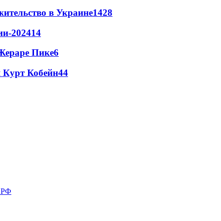
жительство в Украине
14
28
ии-2024
14
Жераре Пике
6
 Курт Кобейн
4
4
в РФ