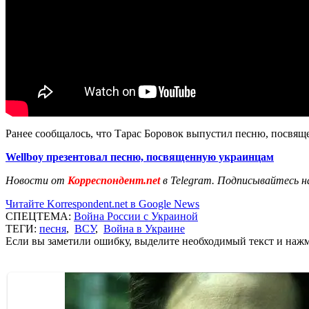
Ранее сообщалось, что Тарас Боровок выпустил песню, посвя
Wellboy презентовал песню, посвященную украинцам
Новости от
Корреспондент.net
в Telegram. Подписывайтесь н
Читайте Korrespondent.net в Google News
СПЕЦТЕМА:
Война России с Украиной
ТЕГИ:
песня
,
ВСУ
,
Война в Украине
Если вы заметили ошибку, выделите необходимый текст и нажми