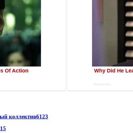
вый коллектив
61
23
15