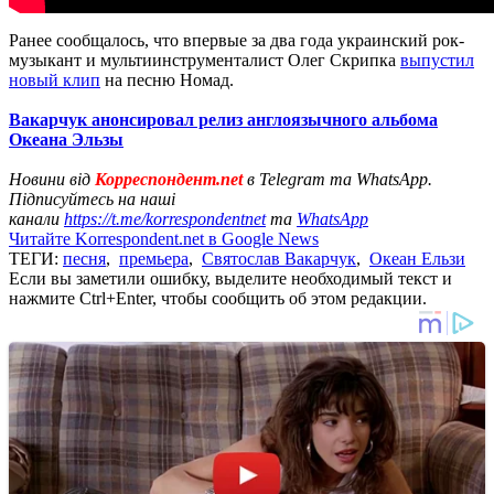
Ранее сообщалось, что впервые за два года украинский рок-
музыкант и мультиинструменталист Олег Скрипка
выпустил
новый клип
на песню Номад.
Вакарчук анонсировал релиз англоязычного альбома
Океана Эльзы
Новини від
Корреспондент.net
в Telegram та WhatsApp.
Підписуйтесь на наші
канали
https://t.me/korrespondentnet
та
WhatsApp
Читайте Korrespondent.net в Google News
ТЕГИ:
песня
,
премьера
,
Святослав Вакарчук
,
Океан Ельзи
Если вы заметили ошибку, выделите необходимый текст и
нажмите Ctrl+Enter, чтобы сообщить об этом редакции.