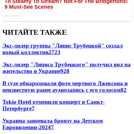
ЧИТАЙТЕ ТАКЖЕ
Экс-лидер группы "Ляпис Трубецкой" создал
новый коллектив
27
23
Экс-лидер "Ляписа Трубецкого" получил вид на
жительство в Украине
9
28
В суде обнародовали фото мертвого Джексона и
неизвестную ранее аудиозапись с его голосом
8
2
Tokio Hotel отменили концерт в Санкт-
Петербурге
7
Украина завоевала бронзу на Детском
Евровидении-2024
7