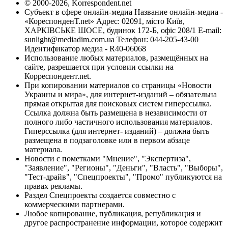
© 2000-2026, Korrespondent.net
Субъект в сфере онлайн-медиа Название онлайн-медиа -
«КореспонденТ.net» Адрес: 02091, місто Київ,
ХАРКІВСЬКЕ ШОСЕ, будинок 172-Б, офіс 208/1 E-mail:
sunlight@mediadim.com.ua
Телефон: 044-205-43-00
Идентификатор медиа - R40-06068
Использование любых материалов, размещённых на
сайте, разрешается при условии ссылки на
Корреспондент.net.
При копировании материалов со страницы «Новости
Украины и мира», для интернет-изданий – обязательна
прямая открытая для поисковых систем гиперссылка.
Ссылка должна быть размещена в независимости от
полного либо частичного использования материалов.
Гиперссылка (для интернет- изданий) – должна быть
размещена в подзаголовке или в первом абзаце
материала.
Новости с пометками "Мнение", "Экспертиза",
"Заявление", "Регионы", "Деньги", "Власть", "Выборы",
"Тест-драйв", "Спецпроекты", "Промо" публикуются на
правах рекламы.
Раздел Спецпроекты создается совместно с
коммерческими партнерами.
Любое копирование, публикация, републикация и
другое распространение информации, которое содержит