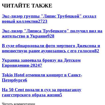
ЧИТАЙТЕ ТАКЖЕ
Экс-лидер группы "Ляпис Трубецкой" создал
новый коллектив
27
23
Экс-лидер "Ляписа Трубецкого" получил вид на
жительство в Украине
9
28
В суде обнародовали фото мертвого Джексона и
неизвестную ранее аудиозапись с его голосом
8
2
Украина завоевала бронзу на Детском
Евровидении-2024
7
Tokio Hotel отменили концерт в Санкт-
Петербурге
6
На 50 Cent подали в суд за пропаганду
гангстерского образа жизни
5
Читать комментарии