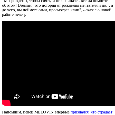
"Мы рождены, чтобы сиять, и никак иначе - всегда помните
об этом! Dreamer - это история от рождения мечтателя и до… а
до чего, вы поймете сами, просмотрев клип", - сказал о новой
работе певец.
Напомним, певец MELOVIN впервые
признался, что страдает