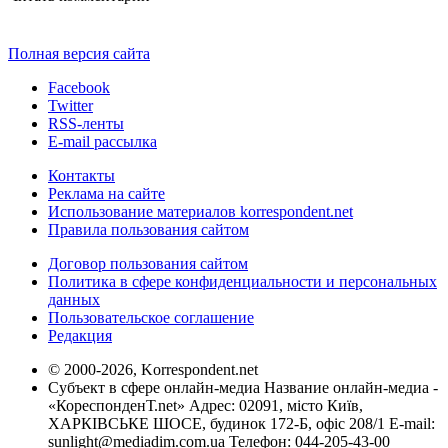
Полная версия сайта
Facebook
Twitter
RSS-ленты
E-mail рассылка
Контакты
Реклама на сайте
Использование материалов korrespondent.net
Правила пользования сайтом
Договор пользования сайтом
Политика в сфере конфиденциальности и персональных
данных
Пользовательское соглашение
Редакция
© 2000-2026, Korrespondent.net
Субъект в сфере онлайн-медиа Название онлайн-медиа -
«КореспонденТ.net» Адрес: 02091, місто Київ,
ХАРКІВСЬКЕ ШОСЕ, будинок 172-Б, офіс 208/1 E-mail:
sunlight@mediadim.com.ua
Телефон: 044-205-43-00