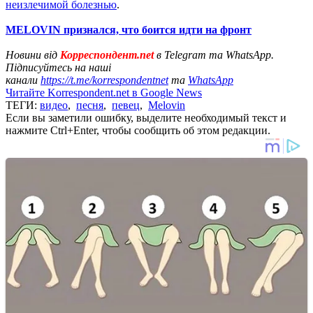
неизлечимой болезнью
.
MELOVIN признался, что боится идти на фронт
Новини від
Корреспондент.net
в Telegram та WhatsApp.
Підписуйтесь на наші
канали
https://t.me/korrespondentnet
та
WhatsApp
Читайте Korrespondent.net в Google News
ТЕГИ:
видео
,
песня
,
певец
,
Melovin
Если вы заметили ошибку, выделите необходимый текст и
нажмите Ctrl+Enter, чтобы сообщить об этом редакции.