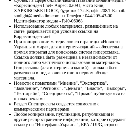
Субъект в сфере онлайн-медиа Название онлайн-медиа -
«КореспонденТ.net» Адрес: 02091, місто Київ,
ХАРКІВСЬКЕ ШОСЕ, будинок 172-Б, офіс 208/1 E-mail:
sunlight@mediadim.com.ua
Телефон: 044-205-43-00
Идентификатор медиа - R40-06068
Использование любых материалов, размещённых на
сайте, разрешается при условии ссылки на
Корреспондент.net.
При копировании материалов со страницы «Новости
Украины и мира», для интернет-изданий – обязательна
прямая открытая для поисковых систем гиперссылка.
Ссылка должна быть размещена в независимости от
полного либо частичного использования материалов.
Гиперссылка (для интернет- изданий) – должна быть
размещена в подзаголовке или в первом абзаце
материала.
Новости с пометками "Мнение", "Экспертиза",
"Заявление", "Регионы", "Деньги", "Власть", "Выборы",
"Тест-драйв", "Спецпроекты", "Промо" публикуются на
правах рекламы.
Раздел Спецпроекты создается совместно с
коммерческими партнерами.
Любое копирование, публикация, републикация и
другое распространение информации, которое содержит
ссылку на "Интерфакс-Украина", EPA / UPG, строго