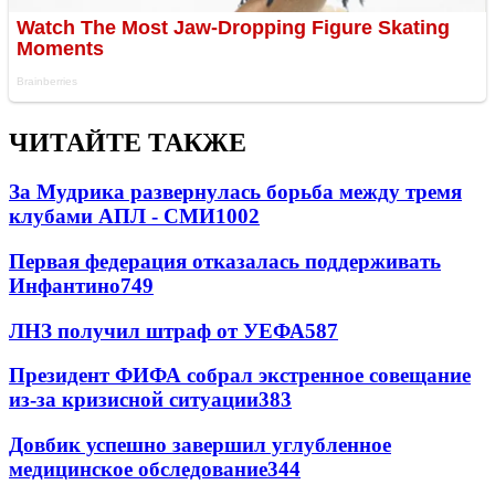
ЧИТАЙТЕ ТАКЖЕ
За Мудрика развернулась борьба между тремя
клубами АПЛ - СМИ
1002
Первая федерация отказалась поддерживать
Инфантино
749
ЛНЗ получил штраф от УЕФА
587
Президент ФИФА собрал экстренное совещание
из-за кризисной ситуации
383
Довбик успешно завершил углубленное
медицинское обследование
344