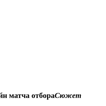
йн матча отбора
Сюжет