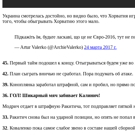
Украина смотрелась достойно, но видно было, что Хорватия иг
того, чтобы обыгрывать Хорватию этого мало.
Підкажіть їм, будьте ласкаві, що це не Євро-2016, тут не 
— Artur Valerko (@ArchieValerko)
24 марта 2017 г.
45.
Первый тайм подошел к концу. Отыгрываться будем уже во 
42.
План сыграть вничью не сработал. Пора подумать об атаке.
39.
Коноплянка заработал штрафной, сам и пробил, но прямо по
36.
ГОЛ! Шикарный мяч забивает Калинич!
Модрич отдает в штрафную Ракитича, тот подправляет пяткой н
33.
Ракитич снова был на ударной позиции, но опять не попал в
32
. Коваленко пока самое слабое звено в составе нашей сборно