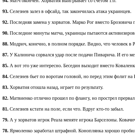
94.
Матч окончен. Хорватия выигрывает со счетом 1:0.
93.
Селезнев залез в офсайд, так закончилась атака украинцев.
92.
Последняя замена у хорватов. Марко Рог вместо Брозовича п
90.
Последние минуты матча, украинцы пытаются активизирова
88.
Модрич, конечно, в полном порядке. Видно, что человек в Р
87.
У Калинича сорвался удар после подачи Пиварича. И его 
85.
А вот это уже интересно. Беседин выходит вместо Коваленк
84.
Селезнев бьет по воротам головой, но перед этим фолит на
83.
Хорватия отошла назад, играет по результату.
82.
Матвиенко отлично прошел по флангу, но прострел прервал
81.
Селезнев кстати на поле, если что. Вдруг кто-то забыл.
79.
А у хорватов игрок Реала меняте игрока Барселоны. Ковачи
78.
Ярмоленко заработал штрафной. Коноплянка хорошо пробил 