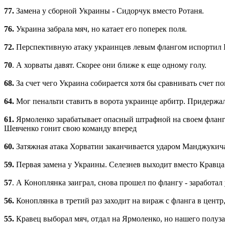
77.
Замена у сборной Украины - Сидорчук вместо Ротаня.
76.
Украина забрала мяч, но катает его поперек поля.
72.
Перспективную атаку украинцев левым флангом испортил К
70
. А хорваты давят. Скорее они ближе к еще одному голу.
68.
За счет чего Украина собирается хотя бы сравнивать счет по
64.
Мог пенальти ставить в ворота украинце арбитр. Придержал 
61.
Ярмоленко зарабатывает опасный штрафной на своем фланге.
Шевченко гонит свою команду вперед
60.
Затяжная атака Хорватии заканчивается ударом Манджукича
59.
Первая замена у Украины. Селезнев выходит вместо Кравца
57
. А Коноплянка заиграл, снова прошел по флангу - заработал
56.
Коноплянка в третий раз заходит на вираж с фланга в центр,
55.
Кравец выборал мяч, отдал на Ярмоленко, но нашего полуз