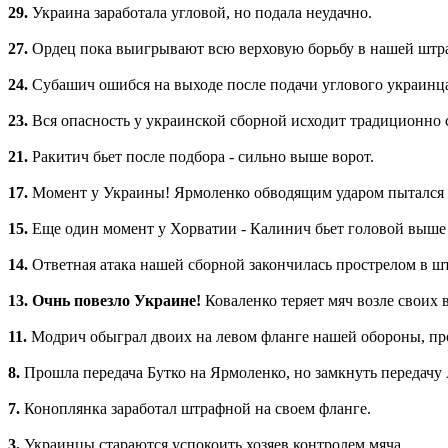
29.
Украина заработала угловой, но подала неудачно.
27.
Ордец пока выигрывают всю верховую борьбу в нашей штра
24.
Субашич ошибся на выходе после подачи углового украинцам
23.
Вся опасность у украинской сборной исходит традиционно с
21.
Ракитич бьет после подбора - сильно выше ворот.
17.
Момент у Украины! Ярмоленко обводящим ударом пытался по
15.
Еще один момент у Хорватии - Калинич бьет головой выше 
14.
Ответная атака нашей сборной закончилась прострелом в 
13.
Очнь повезло Украине!
Коваленко теряет мяч возле своих 
11.
Модрич обыграл двоих на левом фланге нашей обороны, прос
8.
Прошла передача Бутко на Ярмоленко, но замкнуть передачу
7.
Коноплянка заработал штрафной на своем фланге.
3.
Украинцы стараются успокоить хозяев контролем мяча.