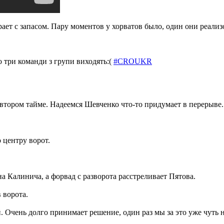
рает с запасом. Пару моментов у хорватов было, один они реал
по три команди з групи виходять:(
#CROUKR
втором тайме. Надеемся Шевченко что-то придумает в перерыве.
 центру ворот.
а Калинича, а форвад с разворота расстреливает Пятова.
 ворота.
й. Очень долго принимает решение, один раз мы за это уже чуть 