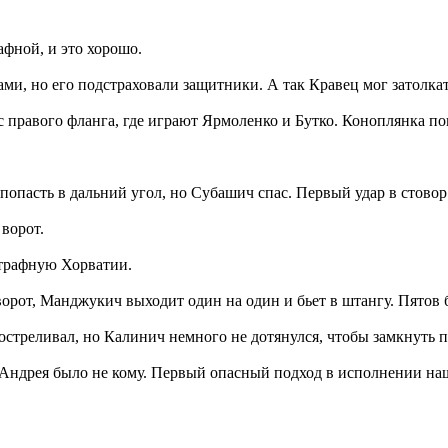
фной, и это хорошо.
и, но его подстраховали защитники. А так Кравец мог затолкат
 правого фланга, где играют Ярмоленко и Бутко. Коноплянка пок
пасть в дальний угол, но Субашич спас. Первый удар в стовор
ворот.
штрафную Хорватии.
ворот, Манджукич выходит один на один и бьет в штангу. Пятов 
треливал, но Калинич немного не дотянулся, чтобы замкнуть п
 Андрея было не кому. Первый опасный подход в исполнении на