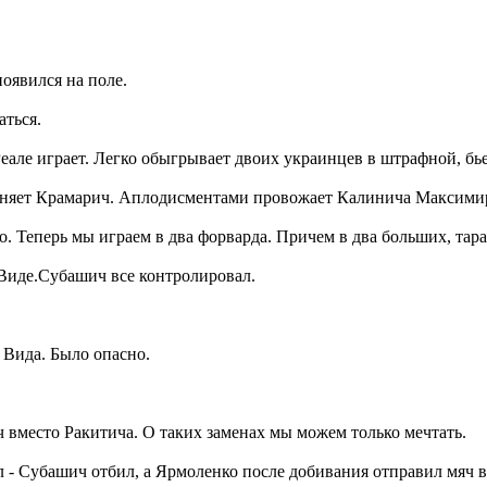
оявился на поле.
ться.
еале играет. Легко обыгрывает двоих украинцев в штрафной, бьет
меняет Крамарич. Аплодисментами провожает Калинича Максими
о. Теперь мы играем в два форварда. Причем в два больших, тар
 Виде.Субашич все контролировал.
 Вида. Было опасно.
ч вместо Ракитича. О таких заменах мы можем только мечтать.
- Субашич отбил, а Ярмоленко после добивания отправил мяч 