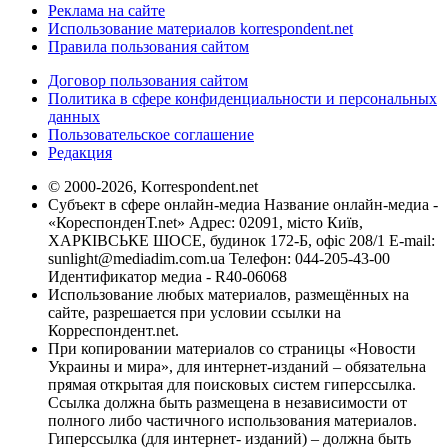
Реклама на сайте
Использование материалов korrespondent.net
Правила пользования сайтом
Договор пользования сайтом
Политика в сфере конфиденциальности и персональных
данных
Пользовательское соглашение
Редакция
© 2000-2026, Korrespondent.net
Субъект в сфере онлайн-медиа Название онлайн-медиа -
«КореспонденТ.net» Адрес: 02091, місто Київ,
ХАРКІВСЬКЕ ШОСЕ, будинок 172-Б, офіс 208/1 E-mail:
sunlight@mediadim.com.ua
Телефон: 044-205-43-00
Идентификатор медиа - R40-06068
Использование любых материалов, размещённых на
сайте, разрешается при условии ссылки на
Корреспондент.net.
При копировании материалов со страницы «Новости
Украины и мира», для интернет-изданий – обязательна
прямая открытая для поисковых систем гиперссылка.
Ссылка должна быть размещена в независимости от
полного либо частичного использования материалов.
Гиперссылка (для интернет- изданий) – должна быть