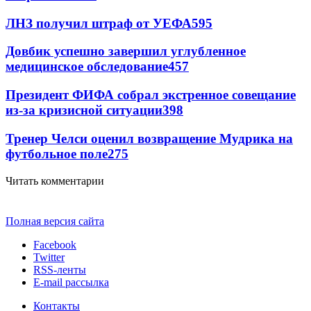
ЛНЗ получил штраф от УЕФА
595
Довбик успешно завершил углубленное
медицинское обследование
457
Президент ФИФА собрал экстренное совещание
из-за кризисной ситуации
398
Тренер Челси оценил возвращение Мудрика на
футбольное поле
275
Читать комментарии
Полная версия сайта
Facebook
Twitter
RSS-ленты
E-mail рассылка
Контакты