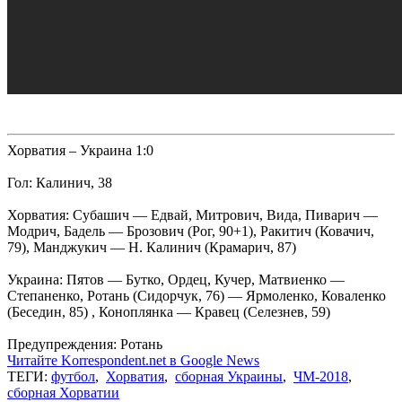
Хорватия – Украина 1:0
Гол: Калинич, 38
Хорватия: Субашич — Едвай, Митрович, Вида, Пиварич —
Модрич, Бадель — Брозович (Рог, 90+1), Ракитич (Ковачич,
79), Манджукич — Н. Калинич (Крамарич, 87)
Украина: Пятов — Бутко, Ордец, Кучер, Матвиенко —
Степаненко, Ротань (Сидорчук, 76) — Ярмоленко, Коваленко
(Беседин, 85) , Коноплянка — Кравец (Селезнев, 59)
Предупреждения: Ротань
Читайте Korrespondent.net в Google News
ТЕГИ:
футбол
,
Хорватия
,
сборная Украины
,
ЧМ-2018
,
сборная Хорватии