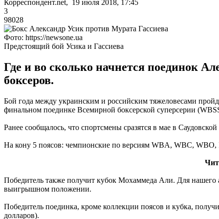
Корреспондент.net, 19 июля 2018, 17:45
3
98028
Фото: https://newsone.ua
Предстоящий бой Усика и Гассиева
Где и во сколько начнется поединок А
боксеров.
Бой года между украинским и российским тяжеловесами пройде
финальном поединке Всемирной боксерской суперсерии (WBSS
Ранее сообщалось, что спортсмены сразятся в мае в Саудовской
На кону 5 поясов: чемпионские по версиям WBA, WBC, WBO, I
Чит
Победитель также получит кубок Мохаммеда Али. Для нашего ат
выигрышном положении.
Победитель поединка, кроме коллекции поясов и кубка, получи
долларов).