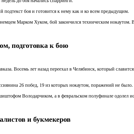
5 недель до боя начались спарринги.
й подтекст боя и готовится к нему как и ко всем предыдущим.
е с немцем Марком Хуком, бой закончился техническим нокаутом
ом, подготовка к бою
каза. Восемь лет назад переехал в Челябинск, который славитс
сиянина 26 побед, 19 из которых нокаутом, поражений не было.
Кшиштофом Володарчиком, а в февральском полуфинале одолел и
алистов и букмекеров