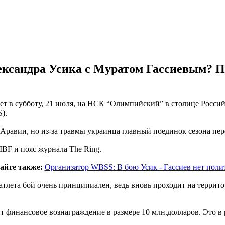
лександра Усика с Муратом Гассиевым? П
т в субботу, 21 июля, на НСК “Олимпийский” в столице Россий
).
 Аравии, но из-за травмы украинца главный поединок сезона пер
BF и пояс журнала The Ring.
айте также:
Организатор WBSS: В бою Усик - Гассиев нет поли
лета бой очень принципиален, ведь вновь проходит на территор
т финансовое вознаграждение в размере 10 млн.долларов. Это в