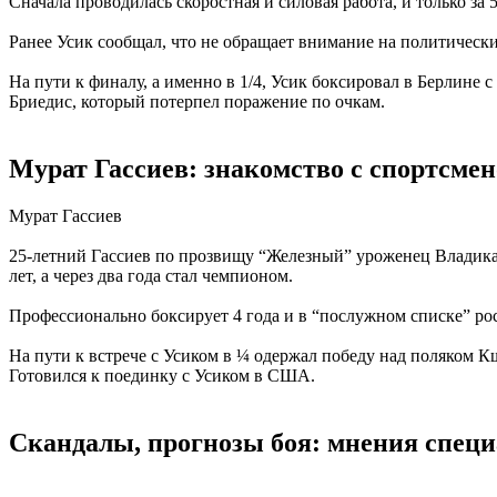
Сначала проводилась скоростная и силовая работа, и только за 
Ранее Усик сообщал, что не обращает внимание на политически
На пути к финалу, а именно в 1/4, Усик боксировал в Берлин
Бриедис, который потерпел поражение по очкам.
Мурат Гассиев: знакомство с спортсмен
Мурат Гассиев
25-летний Гассиев по прозвищу “Железный” уроженец Владикав
лет, а через два года стал чемпионом.
Профессионально боксирует 4 года и в “послужном списке” рос
На пути к встрече с Усиком в ¼ одержал победу над поляком 
Готовился к поединку с Усиком в США.
Скандалы, прогнозы боя: мнения специ