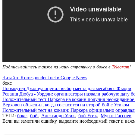
Подписывайтесь также на нашу страничку о боксе в
Telegram
!
Читайте Korrespondent.net в Google News
бокс
Промоутер Джошуа оценил выбор места для мегабоя с Фьюри
Реванш Дюбуа - Уордли: организаторы назвали рабочую дату б
Положительный тест Паркера на кокаин получил неожиданное
Верховен объяснил, когда согласится на второй бой с Усиком
Положительный тест на кокаин: Паркера официально оправдал
ТЕГИ:
бокс
,
бой
,
Александр Усик
,
бой Усик
,
Мурат Гассиев
,
Если вы заметили ошибку, выделите необходимый текст и нажми