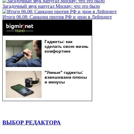
Загадочный звук напугал Москву: что это было
Итоги 06.08: Санкции против РФ и дрон в Лейпциге
ВЫБОР РЕДАКТОРА