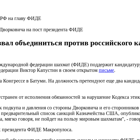
Дворковича на пост президента ФИДЕ
вал объединиться против российского к
дународной федерации шахмат (ФИДЕ) поддержит кандидатуру Г
федерации Виктор Капустин в своем открытом
письме
.
а Конгрессе в Батуми. На должность претендуют еще два канди
транен от исполнения обязанностей за нарушение Кодекса эт
одкупа и давления со стороны Дворковича и его сторонников на
 предварительный список санкций Казначейства США, опубликова
, мягко говоря, не пойдет на пользу мировым шахматам", - гово
х президента ФИДЕ Макропулоса.