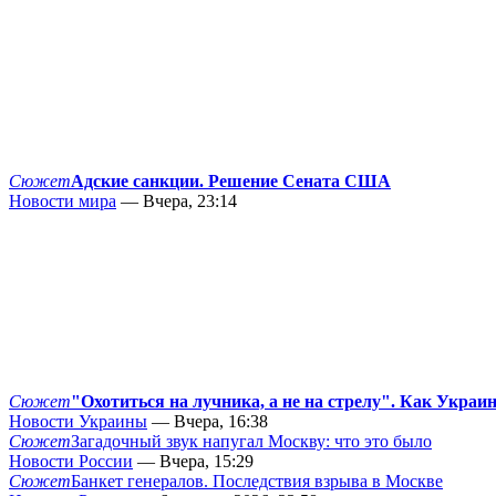
Сюжет
Адские санкции. Решение Сената США
Новости мира
— Вчера, 23:14
Сюжет
"Охотиться на лучника, а не на стрелу". Как Украи
Новости Украины
— Вчера, 16:38
Сюжет
Загадочный звук напугал Москву: что это было
Новости России
— Вчера, 15:29
Сюжет
Банкет генералов. Последствия взрыва в Москве