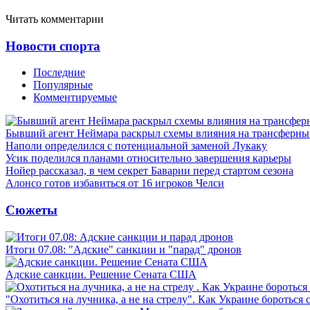
Читать комментарии
Новости спорта
Последние
Популярные
Комментируемые
Бывший агент Неймара раскрыл схемы влияния на трансферн
Наполи определился с потенциальной заменой Лукаку
Усик поделился планами относительно завершения карьеры
Нойер рассказал, в чем секрет Баварии перед стартом сезона
Алонсо готов избавиться от 16 игроков Челси
Сюжеты
Итоги 07.08: "Адские" санкции и "парад" дронов
Адские санкции. Решение Сената США
"Охотиться на лучника, а не на стрелу". Как Украине бороться 