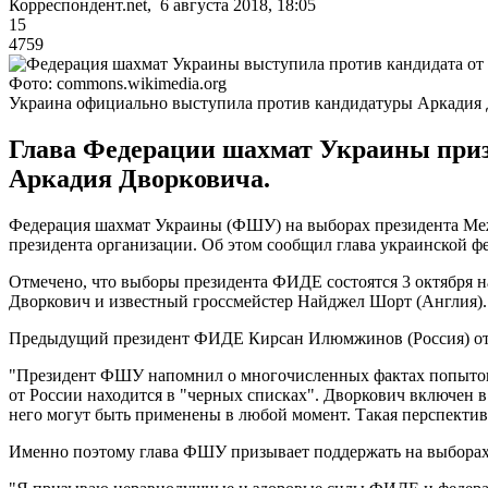
Корреспондент.net, 6 августа 2018, 18:05
15
4759
Фото: commons.wikimedia.org
Украина официально выступила против кандидатуры Аркадия 
Глава Федерации шахмат Украины приз
Аркадия Дворковича.
Федерация шахмат Украины (ФШУ) на выборах президента Меж
президента организации. Об этом сообщил глава украинской 
Отмечено, что выборы президента ФИДЕ состоятся 3 октября н
Дворкович и известный гроссмейстер Найджел Шорт (Англия).
Предыдущий президент ФИДЕ Кирсан Илюмжинов (Россия) отс
"Президент ФШУ напомнил о многочисленных фактах попыток п
от России находится в "черных списках". Дворкович включен в
него могут быть применены в любой момент. Такая перспектива
Именно поэтому глава ФШУ призывает поддержать на выбора