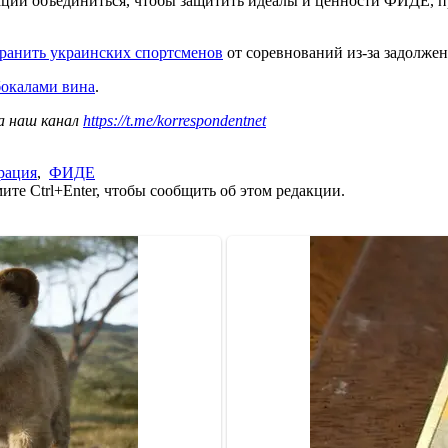
ий объединиться, чтобы защитить идеалы и ценности ФИДЕ, пр
ранить украинских спортсменов
от соревнований из-за задолжен
окалами вина
.
а наш канал
https://t.me/korrespondentnet
рация
,
ФИДЕ
те Ctrl+Enter, чтобы сообщить об этом редакции.