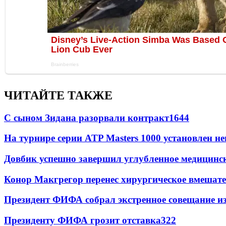
ЧИТАЙТЕ ТАКЖЕ
С сыном Зидана разорвали контракт
1644
На турнире серии ATP Masters 1000 установлен 
Довбик успешно завершил углубленное медицинск
Конор Макгрегор перенес хирургическое вмешате
Президент ФИФА собрал экстренное совещание из
Президенту ФИФА грозит отставка
322