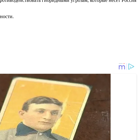
отиводействовать гибридными угрозам, которые несет Россия
ности.