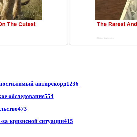
непостижимый антирекорд
1236
ое обследование
554
льство
473
-за кризисной ситуации
415