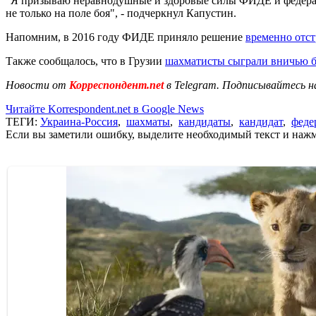
"Я призываю неравнодушные и здоровые силы ФИДЕ и федерац
не только на поле боя", - подчеркнул Капустин.
Напомним, в 2016 году ФИДЕ приняло решение
временно отст
Также сообщалось, что в Грузии
шахматисты сыграли вничью б
Новости от
Корреспондент.net
в Telegram. Подписывайтесь н
Читайте Korrespondent.net в Google News
ТЕГИ:
Украина-Россия
,
шахматы
,
кандидаты
,
кандидат
,
феде
Если вы заметили ошибку, выделите необходимый текст и нажми